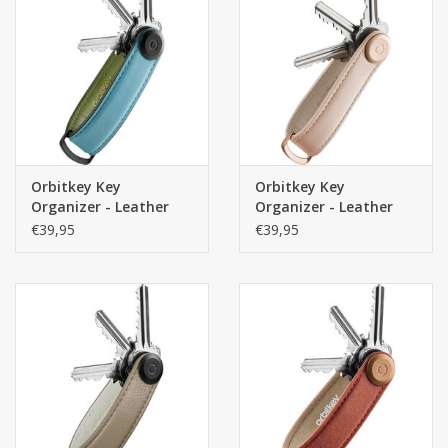
Orbitkey Key
Orbitkey Key
Organizer - Leather
Organizer - Leather
Sea Foam - Premium
Blush Blush - Premium
€39,95
€39,95
Leren sleutelhouder
Leren sleutelhouder