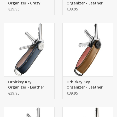
Organizer - Crazy
Organizer - Leather
Horse Marine Blauw -
Black - Premium Leren
€39,95
€39,95
Premium Leren
sleutelhouder
sleutelhouder
Orbitkey Key
Orbitkey Key
Organizer - Leather
Organizer - Leather
Navy - Premium Leren
Cocoa Rose - Premium
€39,95
€39,95
sleutelhouder
Leren sleutelhouder