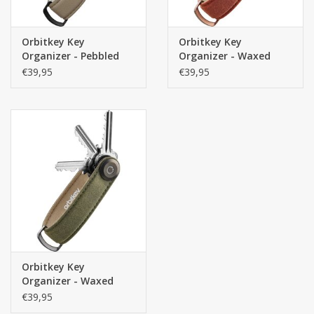
Orbitkey Key
Orbitkey Key
Organizer - Pebbled
Organizer - Waxed
Leather Ecru -
Canvas Brick Red -
€39,95
€39,95
Premium Leren
Premium
sleutelhouder
sleutelhouder
Orbitkey Key
Organizer - Waxed
Canvas Khaki Green -
€39,95
Premium