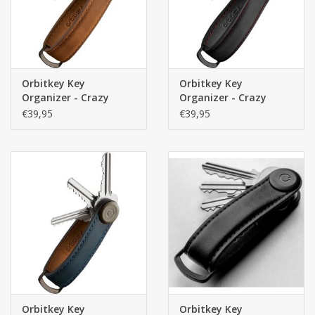
Orbitkey Key
Orbitkey Key
Organizer - Crazy
Organizer - Crazy
Horse Chestnut Brown
Horse Black Red -
€39,95
€39,95
- Premium Leren
Premium Leren
sleutelhouder
sleutelhouder
Orbitkey Key
Orbitkey Key