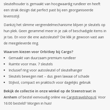
sleutelhouder is gemaakt van hoogwaardig rundleer en heeft
een strak design dat perfect past bij een georganiseerde
Secrid portemonnee
levensstijl.
Merken
Dankzij het slimme vergrendelmechanisme blijven je sleutels op
hun plek. Geen gerammel meer in je zak of beschadigde items in
je tas. En voor die ene autosleutel? Die klik je gewoon vast aan
de meegeleverde ring.
Waarom kiezen voor Orbitkey bij Cargo?
Gemaakt van duurzaam premium rundleer
Ruimte voor max. 7 sleutels
Inclusief ring voor autosleutel of sleutelhanger
Sleutels bewegen niet – dus geen lawaai of schade
Stijlvol, compact en praktisch voor dagelijks gebruik
Bekijk de collectie in onze winkel op de Steenstraat in
Arnhem
of bestel eenvoudig online via
Cargotravelshop.nl
. Voor
16:00 besteld? Morgen in huis!