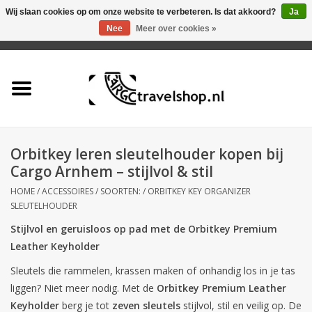
Wij slaan cookies op om onze website te verbeteren. Is dat akkoord?
Ja
Nee
Meer over cookies »
0 Artikelen - €0,00
Home
Aanbieding
Tas
Orbitkey leren sleutelhouder kopen bij
Cargo Arnhem – stijlvol & stil
Rugtas
HOME
/
ACCESSOIRES
/
SOORTEN:
/
ORBITKEY KEY ORGANIZER
SLEUTELHOUDER
Koffer
Stijlvol en geruisloos op pad met de Orbitkey Premium
Leather Keyholder
Accessoires
Sleutels die rammelen, krassen maken of onhandig los in je tas
liggen? Niet meer nodig. Met de
Orbitkey Premium Leather
Business
Keyholder
berg je tot
zeven sleutels
stijlvol, stil en veilig op. De