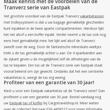
Maak kennis met de voordelen van de
Tranverz serie van Eastpak
Secrid portemonnee
Het grootste voordeel van de Eastpak Tranverz
vakantietassen
met trolleysysteem is dat u uw bagage gemakkelijk gescheiden
Merken
kunt inpakken in de twee aparte compartimenten. Hierdoor lijkt
het net alsof u een koffer inpakt. Verder neemt u de tas ook nog
eens heel gemakkelijk mee: het lijkt wel alsof de Tranverz
zweeft over de weg. Door de fantastische inlineskate-wieltjes
trekt u de tas gemakkelijk achter u aan. De 4 spanbanden aan
de zijkant geven u de mogelijkheid zelf de afmetingen van de
tas te bepalen. Een tas uit de Tranverz serie van Eastpak staat
vooral bekend om zijn gewicht. Ondanks dat het een oersterke
vakantietas is, weegt de tas erg weinig.
Profiteer van een garantie van 30 jaar!
Kiest u voor een Eastpak vakantietas uit de Tranverz serie? Dan
profiteert u van een garantie van 30 jaar. Bestel vandaag nog
uw
Eastpak tas of koffer
bij Cargotravelshop.nl. Meer weten
over de collectie? Bel naar
026-4458527
voor meer informatie.