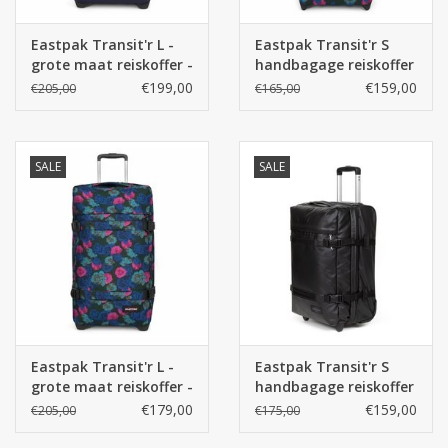
Eastpak Transit'r L -
Eastpak Transit'r S
grote maat reiskoffer -
handbagage reiskoffer
Nearby Navy
- Mystical Dark
€199,00
€159,00
€205,00
€165,00
SALE
SALE
Eastpak Transit'r L -
Eastpak Transit'r S
grote maat reiskoffer -
handbagage reiskoffer
Mystical Dark
- Tarp Black
€179,00
€159,00
€205,00
€175,00