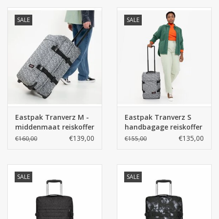
SALE
SALE
Eastpak Tranverz M -
Eastpak Tranverz S
middenmaat reiskoffer
handbagage reiskoffer
- Sculptype Black
- Sculptype Black
€139,00
€135,00
€160,00
€155,00
SALE
SALE