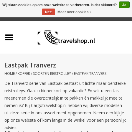
Wij slaan cookies op om onze website te verbeteren. Is dat akkoord?
Ja
Nee
Meer over cookies »
0 Artikelen - €0,00
Home
Aanbieding
Tas
Eastpak Tranverz
HOME
/
KOFFER
/
SOORTEN REISTROLLEY
/
EASTPAK TRANVERZ
Rugtas
De Tranverz serie van Eastpak bestaat uit lichte maar oersterke
reistrolleys. Gaat u binnenkort op vakantie? En wilt u een tas
Koffer
meenemen die overzichtelijk in te pakken én makkelijk mee te
nemen is? Bij Cargotravelshop.nl hebben wij diverse modellen
Accessoires
uit deze serie in ons assortiment opgenomen. Neem een kijkje
op onze website of kom langs in de winkel voor een persoonlijk
advies.
Business