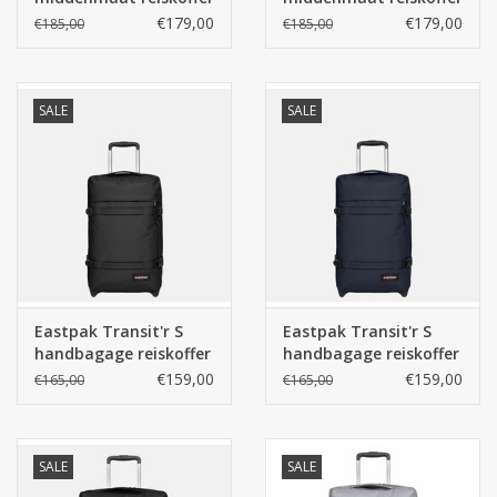
- Black
- Ultra Marine
€179,00
€179,00
€185,00
€185,00
SALE
SALE
Eastpak Transit'r S
Eastpak Transit'r S
handbagage reiskoffer
handbagage reiskoffer
- Black
- Ultra Marine
€159,00
€159,00
€165,00
€165,00
SALE
SALE