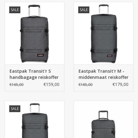
SALE
SALE
Eastpak Transit'r S
Eastpak Transit'r M -
handbagage reiskoffer
middenmaat reiskoffer
- Black Denim
- Black Denim
€159,00
€179,00
€165,00
€185,00
SALE