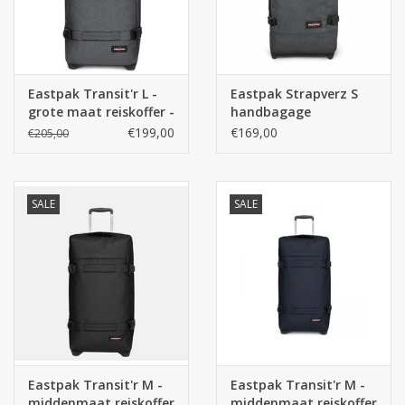
Eastpak Transit'r L -
Eastpak Strapverz S
grote maat reiskoffer -
handbagage
Black Denim
rugzaktrolley
€199,00
€169,00
€205,00
reiskoffer - Black
Denim
SALE
SALE
Eastpak Transit'r M -
Eastpak Transit'r M -
middenmaat reiskoffer
middenmaat reiskoffer