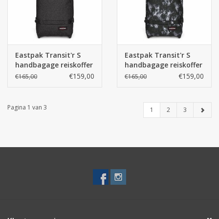
Eastpak Transit'r S
Eastpak Transit'r S
handbagage reiskoffer
handbagage reiskoffer
- Spark Black
- Flame Dark
€159,00
€159,00
€165,00
€165,00
Pagina 1 van 3
1
2
3