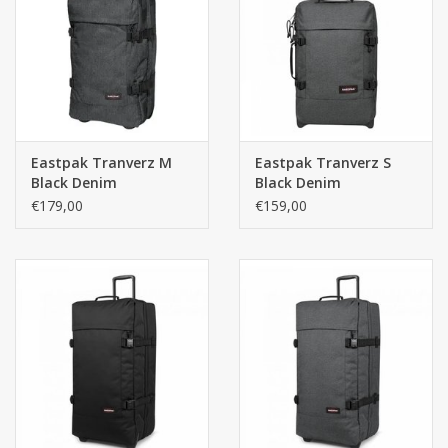
Eastpak Tranverz M
Eastpak Tranverz S
Black Denim
Black Denim
handbagage reiskoffer
€179,00
€159,00