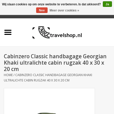
Wij slaan cookies op om onze website te verbeteren. Is dat akkoord?
Ja
Nee
Meer over cookies »
0 Artikelen - €0,00
Home
Aanbieding
Tas
Cabinzero Classic handbagage Georgian
Khaki ultralichte cabin rugzak 40 x 30 x
Rugtas
20 cm
HOME
/
CABINZERO CLASSIC HANDBAGAGE GEORGIAN KHAKI
ULTRALICHTE CABIN RUGZAK 40 X 30 X 20 CM
Koffer
Accessoires
Business