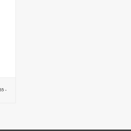
 . Harde
x 20 cm
el in
GEN
55 -