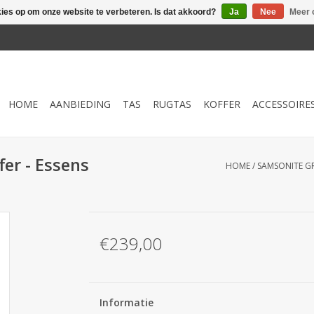
kies op om onze website te verbeteren. Is dat akkoord?
Ja
Nee
Meer 
HOME
AANBIEDING
TAS
RUGTAS
KOFFER
ACCESSOIRE
er - Essens
HOME
/
SAMSONITE GR
€239,00
Informatie