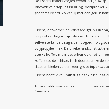
De Essens koffers zorgen ervoor dat
jouw spul
innovatieve
driepuntssluiting
, oorspronkelij
geoptimaliseerd. Zo kan jij met een gerust hart 
Essens, ontworpen en
vervaardigd in Europa
driepuntssluiting
in zijn klasse
. Het uitzonderli
zelfversterkende design, de hoogtechnologisch
polypropyleenmix. De unieke randconstructie en
sterke koffer
, maar
beperken ook het binne
koffers tot de lichtste, toch doorstaan ze de 
staat en bieden ze een
zeer grote inpakcapac
Essens heeft
2 volumineuze packing cubes
d
Bovendien kan je ze
gemakkelijk optillen en
koffer
/
middenmaat
/
schaal
/
Aan verlan
weerszijden. Gegarandeerd
flexibiliteit tijde
Samsonite
packing cubes op, dankzij het bajonetsysteem zi
pakken? Til gewoon de volledige packing cube o