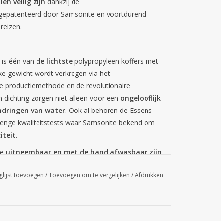
len veilig zijn
dankzij de
k gepatenteerd door Samsonite en voortdurend
reizen.
, is één van
de lichtste
polypropyleen koffers met
jke gewicht wordt verkregen via het
e productiemethode en de revolutionaire
 dichting zorgen niet alleen voor een
ongelooflijk
ndringen van water
. Ook al behoren de Essens
strenge kwaliteitstests waar Samsonite bekend om
iteit
.
ie
uitneembaar en met de hand afwasbaar zijn
.
 dragen
met behulp van de handgrepen aan
glijst toevoegen
/
Toevoegen om te vergelijken
/
Afdrukken
ns het inpakken
: Berg jouw spullen in of onder de
jn ze in de hoogte verstelbaar. Geen zin om uit te
p en zet het in jouw kast.