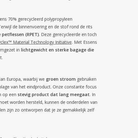
ens 70% gerecycleerd polypropyleen
erwijl de binnenvoering en de stof rond de rits
 petflessen (RPET)
. Deze gerecycleerde en toch
clex™ Material Technology Initiative
. Met Essens
 omgezet in
lichtgewicht en sterke bagage die
t.
 van Europa, waarbij we
groen stroom
gebruiken
blage van het eindproduct. Onze constante focus
en op een
stevig product dat lang meegaat
. In
 moet worden hersteld, kunnen de onderdelen van
len zijn zo ontworpen dat je ze gemakkelijk zelf