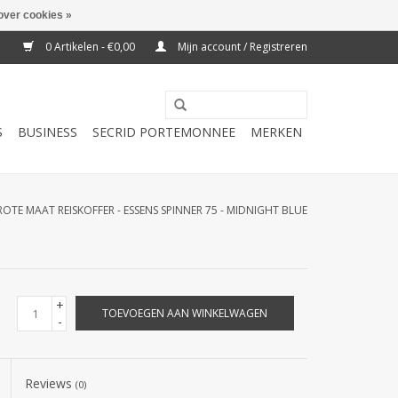
over cookies »
0 Artikelen - €0,00
Mijn account / Registreren
S
BUSINESS
SECRID PORTEMONNEE
MERKEN
OTE MAAT REISKOFFER - ESSENS SPINNER 75 - MIDNIGHT BLUE
+
TOEVOEGEN AAN WINKELWAGEN
-
Reviews
(0)