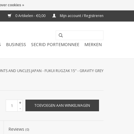
over cookies »
0 Artikelen - €0,00
Mijn account / Registreren
S
BUSINESS
SECRID PORTEMONNEE
MERKEN
NTS AND UNCLES JAPAN - FUKUI RUGZAK 15" - GRAVITY GREY
+
TOEVOEGEN AAN WINKELWAGEN
-
Reviews
(0)