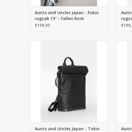
Aunts and Uncles Japan - Fukui
Aunts
rugzak 15" - Fallen Rock
rugza
€199,95
€199,
Aunts and Uncles Japan - Tokio rugzak 13"
Aunts a
- Black is een gecoat canvas en leren
- Amb
rugzak met een stoer sportief doch chique
rugzak 
uiterlijk. Waterafstotend materiaal met
uiter
waterdichte ritsen. Winkel in Arnhem
wate
TOEVOEGEN AAN WINKELWAGEN
TO
Aunts and Uncles Japan - Tokio
Aunts