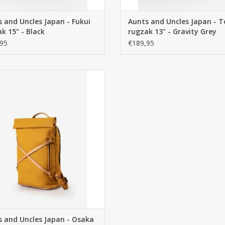
 and Uncles Japan - Fukui
Aunts and Uncles Japan - T
k 15" - Black
rugzak 13" - Gravity Grey
95
€189,95
nd Uncles Japan - Osaka rugzak 15"
er is een gecoat canvas en leren
met een stoer sportief doch chique
lijk. Waterafstotend materiaal met
rdichte ritsen. Winkel in Arnhem
EVOEGEN AAN WINKELWAGEN
 and Uncles Japan - Osaka