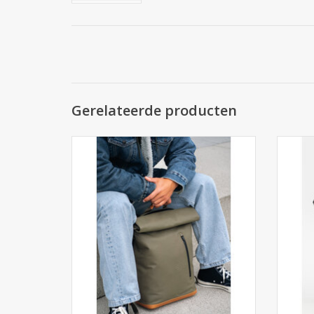
Gerelateerde producten
Aunts and Uncles Japan - Fukui rugzak 15" -
Aunts a
Fallen Rock is een gecoat canvas en leren
Black i
rugzak met een stoer sportief doch chique
met
uiterlijk. Waterafstotend materiaal met
uiter
waterdichte ritsen. Winkel in Arnhem
wate
TOEVOEGEN AAN WINKELWAGEN
TO