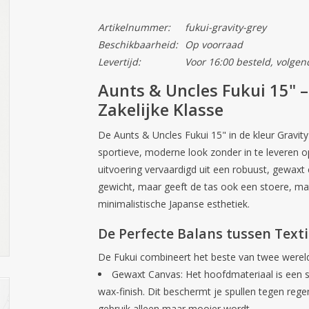
Artikelnummer:
fukui-gravity-grey
Beschikbaarheid:
Op voorraad
Levertijd:
Voor 16:00 besteld, volgen
Aunts & Uncles Fukui 15" 
Zakelijke Klasse
De
Aunts & Uncles Fukui 15"
in de kleur
Gravity
sportieve, moderne look zonder in te leveren op k
uitvoering vervaardigd uit een robuust,
gewaxt 
gewicht, maar geeft de tas ook een stoere, ma
minimalistische Japanse esthetiek.
De Perfecte Balans tussen Texti
De Fukui combineert het beste van twee werel
Gewaxt Canvas:
Het hoofdmateriaal is een 
wax-finish. Dit beschermt je spullen tegen rege
gebruik alleen maar mooier wordt.