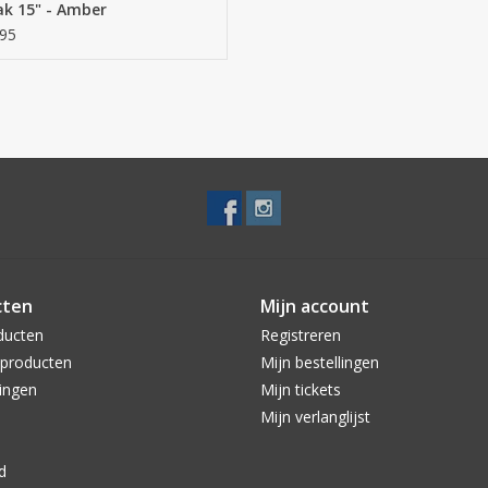
k 15" - Amber
95
cten
Mijn account
ducten
Registreren
producten
Mijn bestellingen
ingen
Mijn tickets
Mijn verlanglijst
d