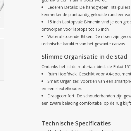
Lederen Details:
De handgrepen, rits-pullers
kenmerkende plantaardig gelooide rundleer van
15 inch Laptopvak:
Binnenin vind je een gro
ontworpen voor laptops tot
15 inch
.
Waterafstotende Ritsen:
De ritsen zijn geco
technische karakter van het gewaxte canvas.
Slimme Organisatie in de Stad
Ondanks het lichte materiaal biedt de Fukui 15" 
Ruim Hoofdvak:
Geschikt voor A4-documen
Smart Organizer:
Voorzien van een smartpho
en een sleutelhouder.
Draagcomfort:
De schouderbanden zijn gewa
een zware belading comfortabel op de rug blijft 
Technische Specificaties