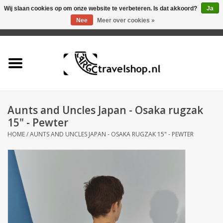
Wij slaan cookies op om onze website te verbeteren. Is dat akkoord?
Ja
Nee
Meer over cookies »
0 Artikelen - €0,00
Home
Aanbieding
Tas
Aunts and Uncles Japan - Osaka rugzak
15" - Pewter
Rugtas
HOME
/
AUNTS AND UNCLES JAPAN - OSAKA RUGZAK 15" - PEWTER
Koffer
Accessoires
Business