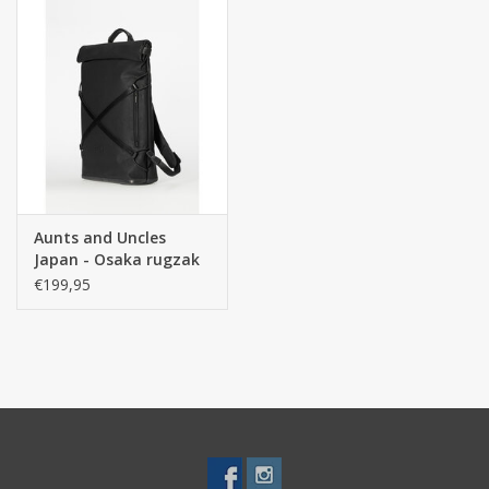
jouw stijl en dagelijkse behoeften.
Aunts and Uncles
Japan - Osaka rugzak
15" - Black
€199,95