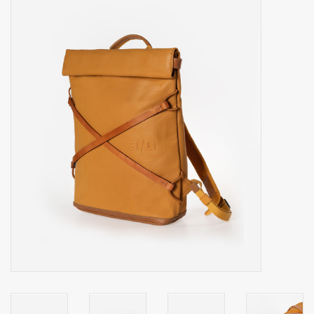
Secrid portemonnee
Merken