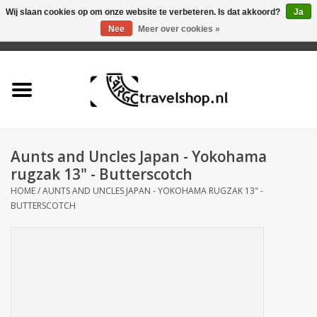
Wij slaan cookies op om onze website te verbeteren. Is dat akkoord?
Ja
Nee
Meer over cookies »
0 Artikelen - €0,00
Home
Aanbieding
Tas
Aunts and Uncles Japan - Yokohama
rugzak 13" - Butterscotch
Rugtas
HOME
/
AUNTS AND UNCLES JAPAN - YOKOHAMA RUGZAK 13" -
BUTTERSCOTCH
Koffer
Accessoires
Business