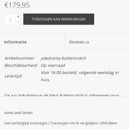
€179,95
+
TOEVOEGEN AAN WINKELWAGEN
-
Informatie
Reviews
(0)
Artikelnummer:
yokohama-butterscotch
Beschikbaarheid:
Op voorraad
Voor 16:00 besteld, volgende werkdag in
Levertijd:
huis.
De
a/u Yokohama
in de kleur
Butterscotch
is ontworpen voor
de moderne minimalist die houdt van een tas met een ziel. De
warme, honingachtige kleur geeft het zijdematte materiaal een
Aunts and Uncles
luxe uitstraling die met de jaren alleen maar mooier wordt.
Aan verlanglijst toevoegen
/
Toevoegen om te vergelijken
/
Afdrukken
Dankzij de unieke combinatie van een ruim hoofdvak en een