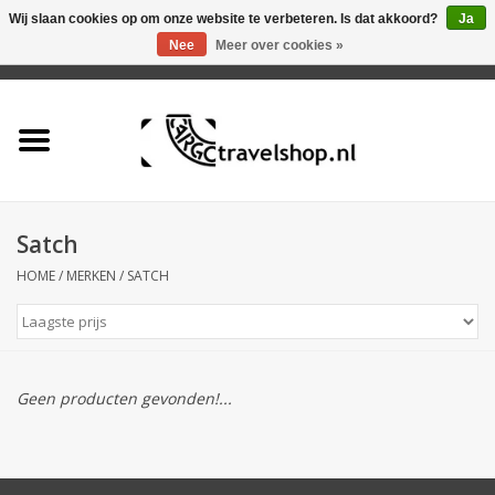
Wij slaan cookies op om onze website te verbeteren. Is dat akkoord?
Ja
Nee
Meer over cookies »
0 Artikelen - €0,00
Home
Aanbieding
Tas
Satch
HOME
/
MERKEN
/
SATCH
Rugtas
Koffer
Geen producten gevonden!...
Accessoires
Business