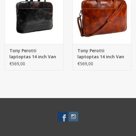
Secrid portemonnee
Merken
Tony Perotti
Tony Perotti
laptoptas 14 inch Van
laptoptas 14 inch Van
Gogh – Italiaans leer
Gogh – Italiaans leer
€569,00
€569,00
Black
Cognac