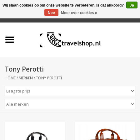
Wij slaan cookies op om onze website te verbeteren. Is dat akkoord?
Ja
Nee
Meer over cookies »
0 Artikelen - €0,00
Home
Aanbieding
Tas
Tony Perotti
HOME
/
MERKEN
/
TONY PEROTTI
Rugtas
Koffer
Accessoires
Business