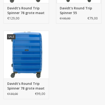
Materiaal: 100% polypropyleen
Kleur: zilver grijs
Davidt's Round Trip
Davidt's Round Trip
Spinner 78 grote maat
Spinner 55
reistrolley - Zwart
handbagagetrolley -
€129,00
€79,00
€100,00
Blauw
SALE
Davidt's Round Trip
Spinner 78 grote maat
reistrolley - Blauw
€99,00
€130,00