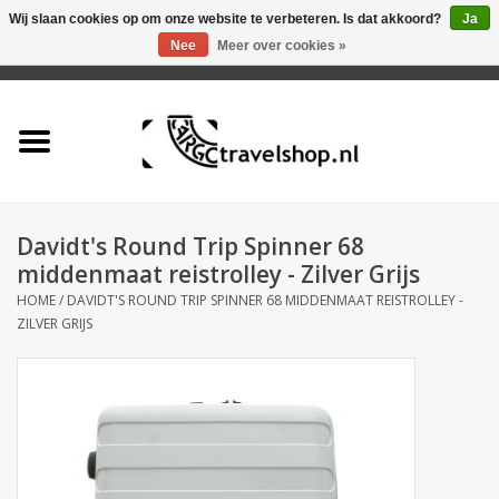
Wij slaan cookies op om onze website te verbeteren. Is dat akkoord?
Ja
Nee
Meer over cookies »
0 Artikelen - €0,00
Home
Aanbieding
Tas
Davidt's Round Trip Spinner 68
middenmaat reistrolley - Zilver Grijs
Rugtas
HOME
/
DAVIDT'S ROUND TRIP SPINNER 68 MIDDENMAAT REISTROLLEY -
ZILVER GRIJS
Koffer
Accessoires
Business