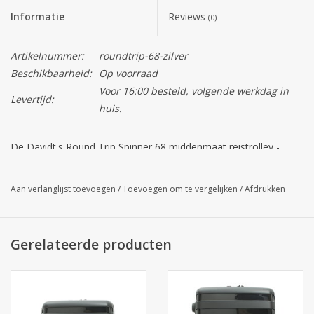
Informatie
Reviews
(0)
Artikelnummer:
roundtrip-68-zilver
Beschikbaarheid:
Op voorraad
Voor 16:00 besteld, volgende werkdag in
Levertijd:
huis.
De Davidt's Round Trip Spinner 68 middenmaat reistrolley -
Zilver Grijs is een mooie sterke lichte koffer, gemaakt van het
onbreekbare polypropyleen.
Aan verlanglijst toevoegen
/
Toevoegen om te vergelijken
/
Afdrukken
De afmetingen van de middenmaat koffer zijn ideaal voor iets
kortere tripjes van bijvoorbeeld een week. 15 a 20 kilo.
Gerelateerde producten
Het gerecyclede polypropyleen materiaal staat bekend om zijn
lichtheid, maar toch oersterk, stootvast en onverwoestbaar.