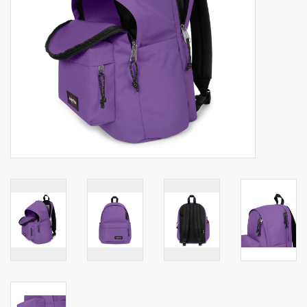
Secrid portemonnee
Merken