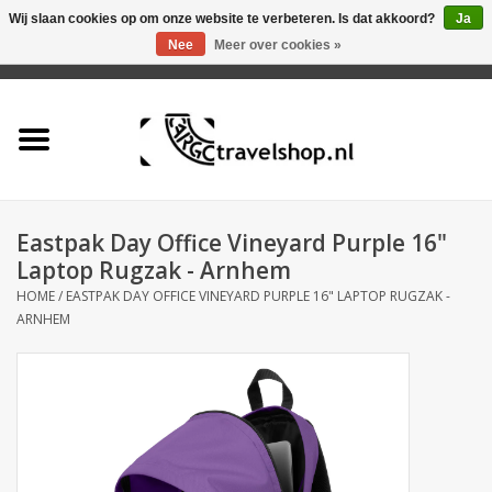
Wij slaan cookies op om onze website te verbeteren. Is dat akkoord?
Ja
Nee
Meer over cookies »
0 Artikelen - €0,00
Home
Aanbieding
Tas
Eastpak Day Office Vineyard Purple 16"
Laptop Rugzak - Arnhem
Rugtas
HOME
/
EASTPAK DAY OFFICE VINEYARD PURPLE 16" LAPTOP RUGZAK -
ARNHEM
Koffer
Accessoires
Business