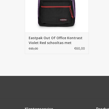
Eastpak Out Of Office Kontrast
Violet Red schooltas met
laptopvak
€60,00
€65,00