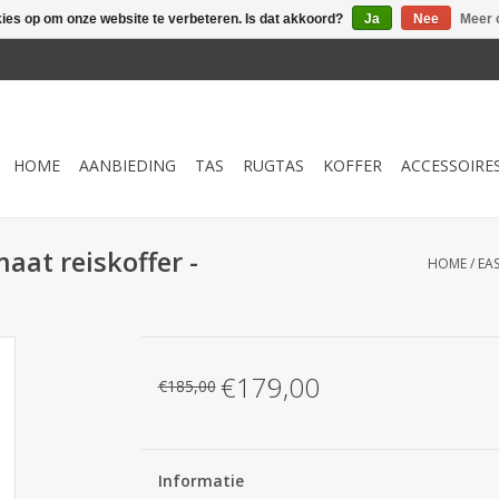
kies op om onze website te verbeteren. Is dat akkoord?
Ja
Nee
Meer 
HOME
AANBIEDING
TAS
RUGTAS
KOFFER
ACCESSOIRE
aat reiskoffer -
HOME
/
EA
€179,00
€185,00
Informatie