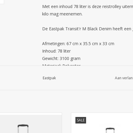
Met een inhoud 78 liter is deze reistrolley uit
kilo mag meenemen.
De Eastpak Transit'r M Black Denim heeft een g
Afmetingen: 67 cm x 35.5 cm x 33 cm
Inhoud: 78 liter
Gewicht: 3100 gram
Materiaal: Polyester
Kleur: donkergrijs
Eastpak
Aan verlan
sterke reiskoffer verdeeld over twee
Lichte sterke reiskoffer verdeeld o
SALE
ijke vakken. Eastpak Transit'r M -
gelijke vakken. Eastpak Transit'r
nmaat reiskoffer - Black Winkel in
middenmaat reiskoffer - Ultra M