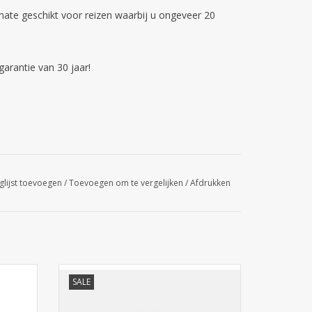
ermate geschikt voor reizen waarbij u ongeveer 20
arantie van 30 jaar!
glijst toevoegen
/
Toevoegen om te vergelijken
/
Afdrukken
ver twee
Eastpak handbagage koffer Transit'r S
SALE
 M -
Black reistrolley small cabinsize twee
arine.
vakken erg licht cabin afmetingen. Winkel