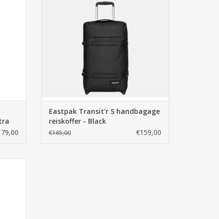
delivery
in Arnhem. GRATIS same day delivery
GEN
TOEVOEGEN AAN WINKELWAGEN
Eastpak Transit'r S handbagage
tra
reiskoffer - Black
179,00
€159,00
€165,00
anverz
r 20 kilo
nhem of
me day
GEN