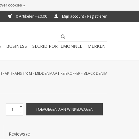
over cookies »
0 Artikelen - €0,00
Mijn account / Registreren
S
BUSINESS
SECRID PORTEMONNEE
MERKEN
STPAK TRANSIT'R M - MIDDENMAAT REISKOFFER - BLACK DENIM
+
TOEVOEGEN AAN WINKELWAGEN
-
Reviews
(0)