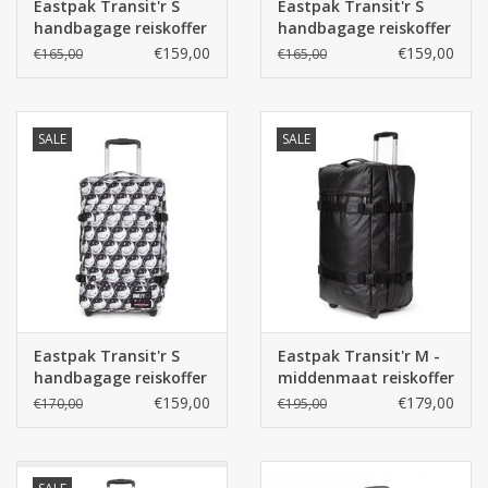
Eastpak Transit'r S
Eastpak Transit'r S
eenvoudig online via
cargotravelshop.nl
– dé specialist in
handbagage reiskoffer
handbagage reiskoffer
tassen, koffers en reisaccessoires.
- Flame Dark
- Botanic Green
€159,00
€159,00
€165,00
€165,00
SALE
SALE
Eastpak Transit'r S
Eastpak Transit'r M -
handbagage reiskoffer
middenmaat reiskoffer
- Smiley YY Black
- Tarp Black
€159,00
€179,00
€170,00
€195,00