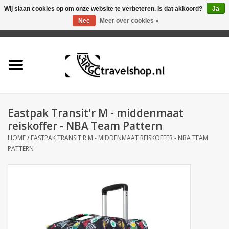
Wij slaan cookies op om onze website te verbeteren. Is dat akkoord?
Ja
Nee
Meer over cookies »
0 Artikelen - €0,00
Home
Aanbieding
Tas
Eastpak Transit'r M - middenmaat
reiskoffer - NBA Team Pattern
Rugtas
HOME
/
EASTPAK TRANSIT'R M - MIDDENMAAT REISKOFFER - NBA TEAM
PATTERN
Koffer
Accessoires
Business