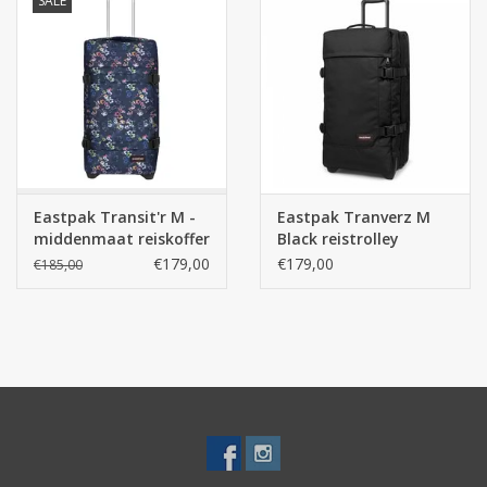
SALE
Eastpak Transit'r M -
Eastpak Tranverz M
middenmaat reiskoffer
Black reistrolley
- Flora Fade Navy
€179,00
€179,00
€185,00