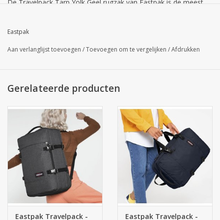
De Travelpack Tarp Yolk Geel rugzak van Eastpak is de meest
ideale reisgezel voor een stedenstrip, waarbij u met uw
handbagage reist.
Eastpak
Deze speciale editie is gemaakt van een waterproof coated
Aan verlanglijst toevoegen
/
Toevoegen om te vergelijken
/
Afdrukken
polyester.
De Eastpak rugzak heeft de ruime afmetingen van 51 cm x 33
Gerelateerde producten
cm x 23 cm (aan te passen naar 20 cm), maar weegt maar 1000
gram. Toch heeft deze handbagagerugzak een inhoud van maar
liefst 42 liter.
Door de zacht gevoerde schouderbanden draagt u deze tas erg
comfortabel op de rug, maar uiteraard kunt u hem ook als
koffer in de hand dragen. De handvaten zitten opgeborgen in
twee ritsvakken. De schouderbanden zijn dan mooi weg te
werken achter het ritsvak op de rug, zodat niet alles los bungelt.
Met de compressieriemen op de zijkant, kunt u de tas zo smal
Eastpak Travelpack -
Eastpak Travelpack -