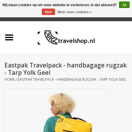
Wij slaan cookies op om onze website te verbeteren. Is dat akkoord?
Ja
Nee
Meer over cookies »
0 Artikelen - €0,00
Home
Aanbieding
Tas
Eastpak Travelpack - handbagage rugzak
- Tarp Yolk Geel
Rugtas
HOME
/
EASTPAK TRAVELPACK - HANDBAGAGE RUGZAK - TARP YOLK GEEL
Koffer
Accessoires
Business