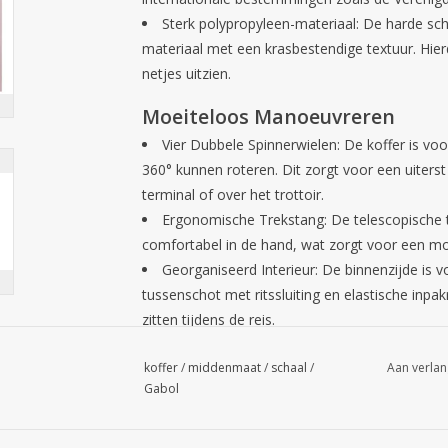
Sterk polypropyleen-materiaal:
De harde sch
materiaal met een krasbestendige textuur. Hierdo
netjes uitzien.
Moeiteloos Manoeuvreren
Vier Dubbele Spinnerwielen:
De koffer is voo
360° kunnen roteren. Dit zorgt voor een uiterst
terminal of over het trottoir.
Ergonomische Trekstang:
De telescopische t
comfortabel in de hand, wat zorgt voor een moe
Georganiseerd Interieur:
De binnenzijde is v
tussenschot met ritssluiting en elastische inpakr
zitten tijdens de reis.
Technische Specificaties
koffer
/
middenmaat
/
schaal
/
Aan verlan
Gabol
Merk:
Gabol
Model:
Brooklyn Cabin Trolley Expandable (U
Kleur:
Pink