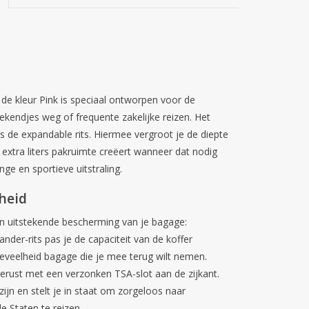
 de kleur Pink is speciaal ontworpen voor de
ekendjes weg of frequente zakelijke reizen. Het
is de
expandable rits
. Hiermee vergroot je de diepte
extra liters pakruimte creëert wanneer dat nodig
nge en sportieve uitstraling.
heid
en uitstekende bescherming van je bagage:
der-rits pas je de capaciteit van de koffer
eveelheid bagage die je mee terug wilt nemen.
gerust met een verzonken TSA-slot aan de zijkant.
 zijn en stelt je in staat om zorgeloos naar
 Staten te reizen.