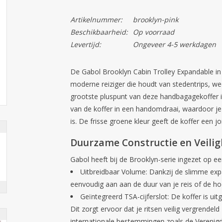
Artikelnummer:
brooklyn-pink
Beschikbaarheid:
Op voorraad
Levertijd:
Ongeveer 4-5 werkdagen
De
Gabol Brooklyn Cabin Trolley Expandable
in
moderne reiziger die houdt van stedentrips, we
grootste pluspunt van deze handbagagekoffer 
van de koffer in een handomdraai, waardoor je 
is. De frisse groene kleur geeft de koffer een jo
Duurzame Constructie en Veilig
Gabol heeft bij de Brooklyn-serie ingezet op e
Uitbreidbaar Volume:
Dankzij de slimme expan
eenvoudig aan aan de duur van je reis of de ho
Geïntegreerd TSA-cijferslot:
De koffer is uit
Dit zorgt ervoor dat je ritsen veilig vergrendeld
internationale bestemmingen zoals de Verenigde