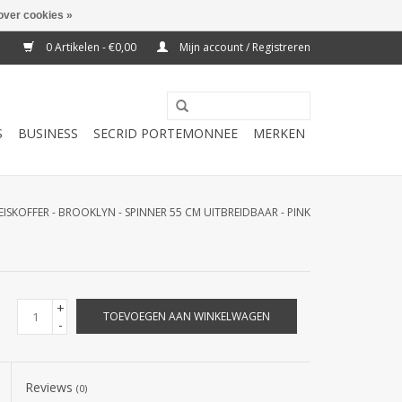
over cookies »
0 Artikelen - €0,00
Mijn account / Registreren
S
BUSINESS
SECRID PORTEMONNEE
MERKEN
KOFFER - BROOKLYN - SPINNER 55 CM UITBREIDBAAR - PINK
+
TOEVOEGEN AAN WINKELWAGEN
-
Reviews
(0)