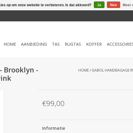
kies op om onze website te verbeteren. Is dat akkoord?
Ja
Nee
Meer 
HOME
AANBIEDING
TAS
RUGTAS
KOFFER
ACCESSOIRE
 Brooklyn -
HOME
/
GABOL HANDBAGAGE REIS
Pink
€99,00
Informatie