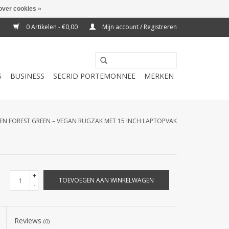
over cookies »
0 Artikelen - €0,00
Mijn account / Registreren
S
BUSINESS
SECRID PORTEMONNEE
MERKEN
EN FOREST GREEN – VEGAN RUGZAK MET 15 INCH LAPTOPVAK
+
TOEVOEGEN AAN WINKELWAGEN
-
Reviews
(0)