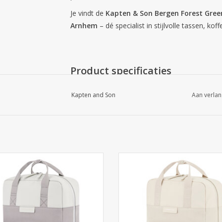
Je vindt de
Kapten & Son Bergen Forest Gree
Arnhem
– dé specialist in stijlvolle tassen, kof
Product specificaties
Materiaal buitenzijde: tech materiaal & ger
Kapten and Son
Aan verlan
Materiaal binnenzijde: gerecycled PET
Laptopvak: geschikt voor 15 inch
Inhoud: 11 liter
Waterafstotend
PETA Approved Vegan
 & Son Bergen Pro - Muted Clay. De
Kapten & Son Bergen Pro - Sandst
Sluiting: ritssluiting
ersie van de bekende Bergen tas.
2.0 versie van de bekende Berge
Verstelbare schouderbanden
stotend materiaal met waterdichte
Waterafstotend materiaal met wat
Zilverkleurige hardware
ritsen. Winkel in Arnhem
ritsen. Winkel in Arnhem
2 ritsvakken
EVOEGEN AAN WINKELWAGEN
TOEVOEGEN AAN WINKELWA
2 steekvakken
Hoogte: 39 cm