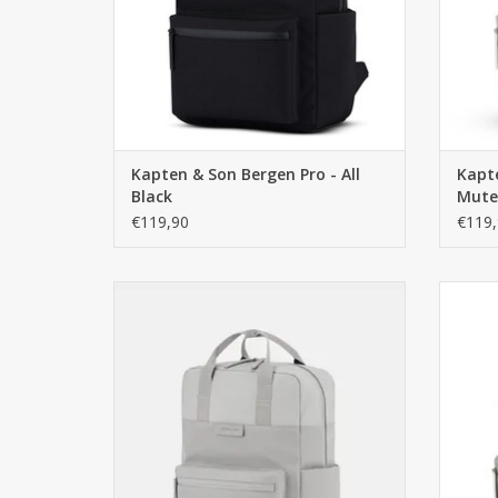
Kapten & Son Bergen Pro - All
Kapte
Black
Mute
€119,90
€119,
Kapten & Son Bergen Pro - Greige. De 2.0
Kapten 
versie van de bekende Bergen tas.
2.0 v
Waterafstotend materiaal met waterdichte
Wateraf
ritsen. Winkel in Arnhem
TOEVOEGEN AAN WINKELWAGEN
TO