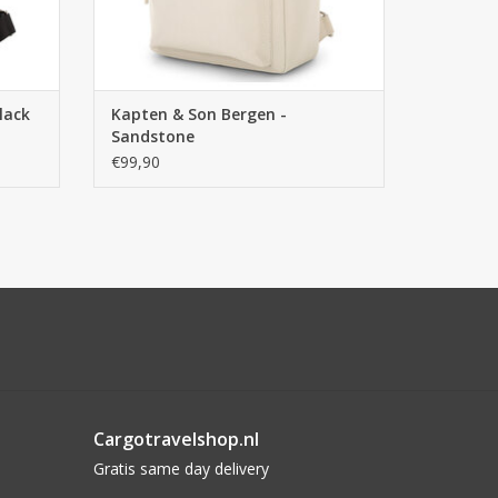
lack
Kapten & Son Bergen -
Sandstone
€99,90
Cargotravelshop.nl
Gratis same day delivery