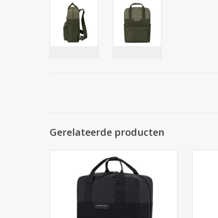
Gerelateerde producten
Kapten & Son Bergen Pro - All Black. De 2.0
Kapten
versie van de bekende Bergen tas.
2.0 v
Waterafstotend materiaal met waterdichte
Wateraf
ritsen. Winkel in Arnhem
TOEVOEGEN AAN WINKELWAGEN
TO