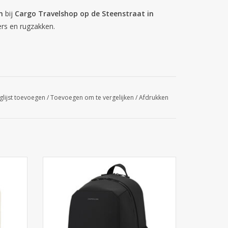
n
bij
Cargo Travelshop op de Steenstraat in
fers en rugzakken.
ecycled PET
glijst toevoegen
/
Toevoegen om te vergelijken
/
Afdrukken
one. De
Kapten & Son Oslo rugzak - All Black .
n tas.
Mooie stijlvolle rugzak met laptopvak.
erdichte
Waterafstotend materiaal met waterdichte
ritsen. Winkel in Arnhem
GEN
TOEVOEGEN AAN WINKELWAGEN