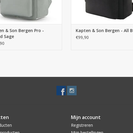
n & Son Bergen Pro -
Kapten & Son Bergen - All B
d Sage
€99,90
90
cten
Mijn account
ducten
Registreren
producten
Mijn bestellingen