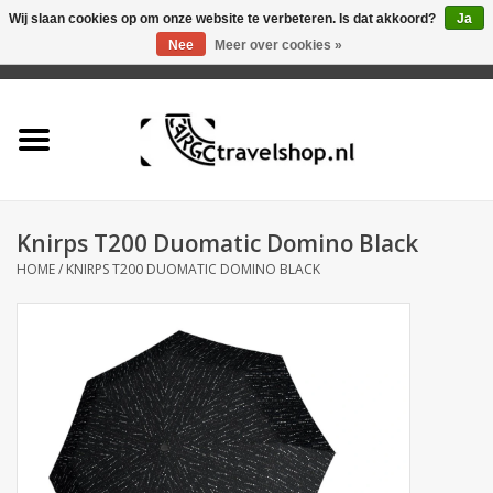
Wij slaan cookies op om onze website te verbeteren. Is dat akkoord?
Ja
Nee
Meer over cookies »
0 Artikelen - €0,00
Home
Aanbieding
Tas
Knirps T200 Duomatic Domino Black
HOME
/
KNIRPS T200 DUOMATIC DOMINO BLACK
Rugtas
Koffer
Accessoires
Business