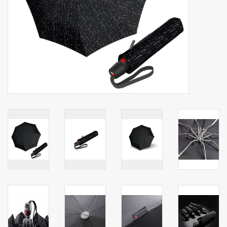
Secrid portemonnee
Merken