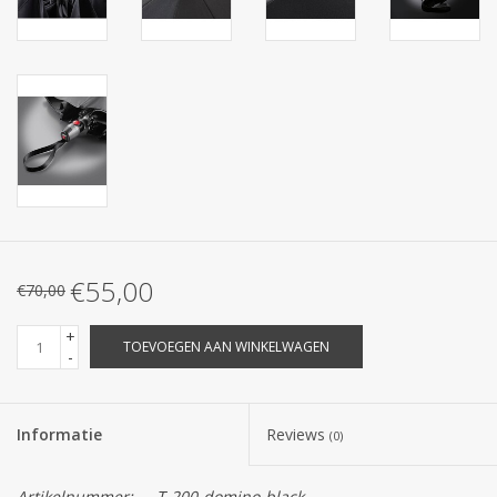
€55,00
€70,00
+
TOEVOEGEN AAN WINKELWAGEN
-
Informatie
Reviews
(0)
Artikelnummer:
T-200-domino-black