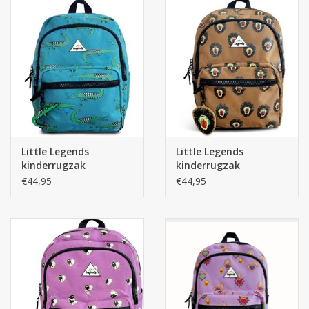
Little Legends
Little Legends
kinderrugzak
kinderrugzak
Backpack L - Croco
Backpack L - Baboon
€44,95
€44,95
Checkerboard