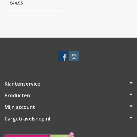
Backpack L - Bow
€44,95
Klantenservice
Producten
Mijn account
Cargotravelshop.nl