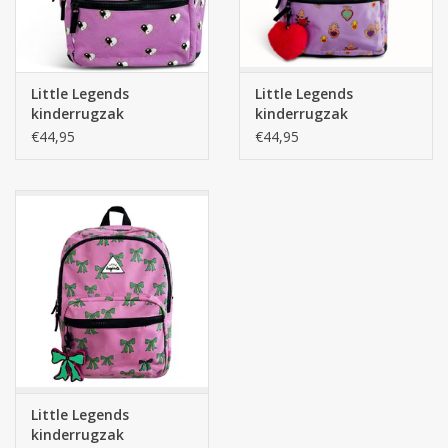
Little Legends
Little Legends
kinderrugzak
kinderrugzak
Backpack L - Yin Yang
Backpack L - Milagros
€44,95
€44,95
Heart
Little Legends
kinderrugzak