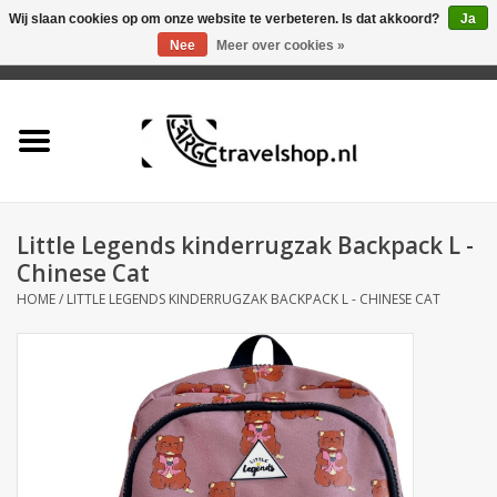
Wij slaan cookies op om onze website te verbeteren. Is dat akkoord?
Ja
Nee
Meer over cookies »
0 Artikelen - €0,00
Home
Aanbieding
Tas
Little Legends kinderrugzak Backpack L -
Chinese Cat
Rugtas
HOME
/
LITTLE LEGENDS KINDERRUGZAK BACKPACK L - CHINESE CAT
Koffer
Accessoires
Business