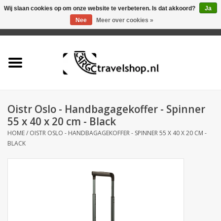
Wij slaan cookies op om onze website te verbeteren. Is dat akkoord?
Ja
Nee
Meer over cookies »
0 Artikelen - €0,00
Home
Aanbieding
Tas
Oistr Oslo - Handbagagekoffer - Spinner
55 x 40 x 20 cm - Black
Rugtas
HOME
/
OISTR OSLO - HANDBAGAGEKOFFER - SPINNER 55 X 40 X 20 CM -
BLACK
Koffer
Accessoires
Business