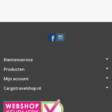
Cargo Travelshop
in de
Steenstraat in Arnhem
. Wij
demonstreren je graag de hufterproof voordelen van een koffer
zonder rits en helpen je te controleren of dit model perfect
aansluit bij jouw komende reisplannen.
Klantenservice
Producten
Mijn account
Cargotravelshop.nl