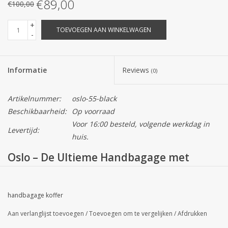
€89,00
€100,00
+
TOEVOEGEN AAN WINKELWAGEN
-
Informatie
Reviews
(0)
Artikelnummer:
oslo-55-black
Beschikbaarheid:
Op voorraad
Voor 16:00 besteld, volgende werkdag in
Levertijd:
huis.
Oslo – De Ultieme Handbagage met
Onverwoestbare Framelock-Sluiting
handbagage koffer
De
Oslo Handbagage Koffer 55cm Black
blinkt uit in pure
Aan verlanglijst toevoegen
/
Toevoegen om te vergelijken
/
Afdrukken
robuustheid en functionele eenvoud. Dit model is absoluut een