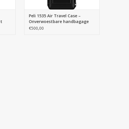
Peli 1535 Air Travel Case –
t
Onverwoestbare handbagage
rolkoffer - Black
€500,00