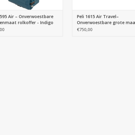
1595 Air – Onverwoestbare
Peli 1615 Air Travel–
nmaat rolkoffer - Indigo
Onverwoestbare grote maa
rolkoffer - Indigo
00
€750,00