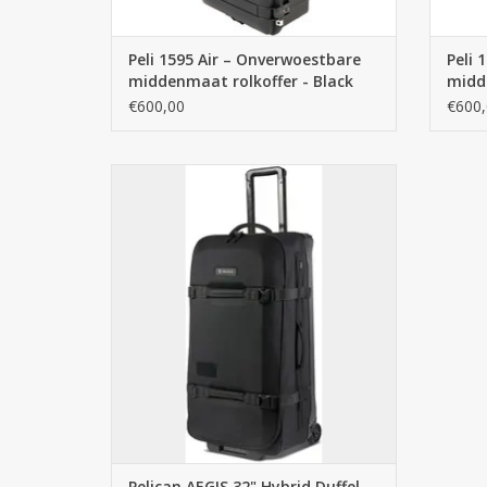
Peli 1595 Air – Onverwoestbare
Peli 
middenmaat rolkoffer - Black
midde
€600,00
€600,
De ultieme hybride reistas: Pelican AEGIS
32". 115L inhoud, Cordura stof en EVA-
shield bescherming. Ontdek Pelican bij
Cargo Travelshop Arnhem.
TOEVOEGEN AAN WINKELWAGEN
Pelican AEGIS 32" Hybrid Duffel