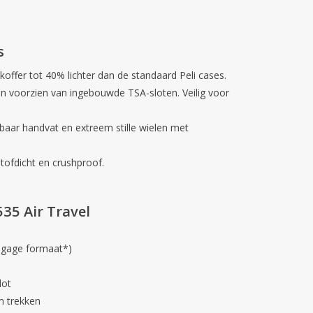
s
koffer tot
40% lichter
dan de standaard Peli cases.
jn voorzien van ingebouwde TSA-sloten. Veilig voor
baar handvat en extreem stille wielen met
tofdicht en crushproof.
535 Air Travel
agage formaat*)
lot
m trekken