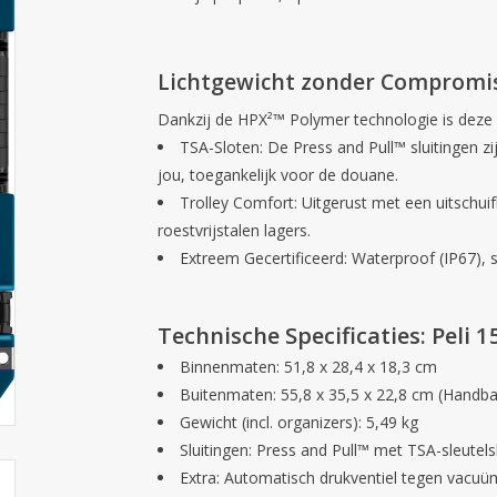
Lichtgewicht zonder Compromi
Dankzij de HPX²™ Polymer technologie is deze 
TSA-Sloten:
De Press and Pull™ sluitingen zi
jou, toegankelijk voor de douane.
Trolley Comfort:
Uitgerust met een uitschuif
roestvrijstalen lagers.
Extreem Gecertificeerd:
Waterproof (IP67), s
Technische Specificaties: Peli 1
Binnenmaten:
51,8 x 28,4 x 18,3 cm
Buitenmaten:
55,8 x 35,5 x 22,8 cm (Handb
Gewicht (incl. organizers):
5,49 kg
Sluitingen:
Press and Pull™ met TSA-sleutels
Extra:
Automatisch drukventiel tegen vacuü