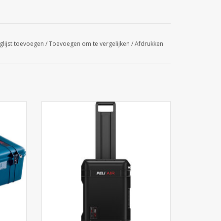
glijst toevoegen
/
Toevoegen om te vergelijken
/
Afdrukken
loten:
De ultieme handbagage: Peli 1535 Air
 cases,
Travel. 40% lichter, incl. packing cubes en
nslange
TSA-sloten. Onverwoestbaar reizen bij
velshop
Cargo Travelshop Arnhem.
TOEVOEGEN AAN WINKELWAGEN
GEN