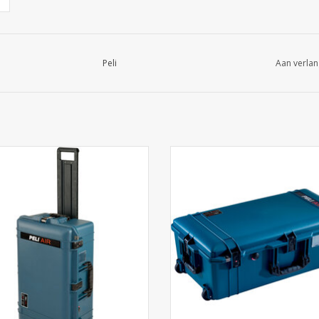
Peli
Aan verlan
 Peli 1595 Air: 40% lichter dan
De Peli 1615 Air Travel met TSA s
aard polymer cases, oersterk en
40% lichter dan standaard polymer
rdicht. Met levenslange garantie.
oersterk en waterdicht. Met leve
 hem bij Cargo Travelshop Arnhem.
garantie. Bekijk hem bij Cargo Tra
Arnhem.
EVOEGEN AAN WINKELWAGEN
TOEVOEGEN AAN WINKELWA