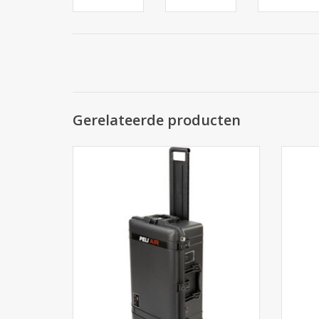
Gerelateerde producten
De Peli 1595 Air: 40% lichter dan
De
standaard polymer cases, oersterk en
stand
waterdicht. Met levenslange garantie.
wate
Bekijk hem bij Cargo Travelshop Arnhem.
Bekijk
TOEVOEGEN AAN WINKELWAGEN
TO