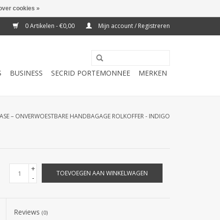
over cookies »
0 Artikelen - €0,00
Mijn account / Registreren
S
BUSINESS
SECRID PORTEMONNEE
MERKEN
L CASE – ONVERWOESTBARE HANDBAGAGE ROLKOFFER - INDIGO
+
TOEVOEGEN AAN WINKELWAGEN
-
Reviews
(0)