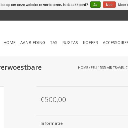
kies op om onze website te verbeteren. Is dat akkoord?
Ja
Nee
Meer 
HOME
AANBIEDING
TAS
RUGTAS
KOFFER
ACCESSOIRE
nverwoestbare
HOME
/
PELI 1535 AIR TRAVE
€500,00
Informatie