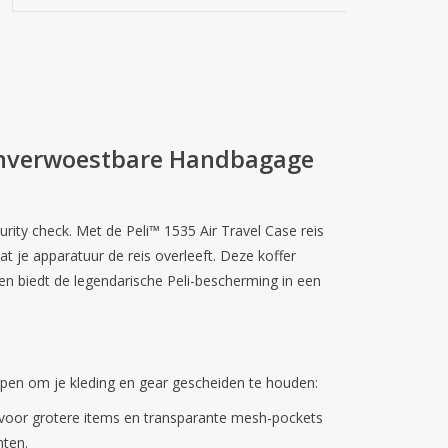
 Onverwoestbare Handbagage
curity check. Met de
Peli™ 1535 Air Travel Case
reis
at je apparatuur de reis overleeft. Deze koffer
en biedt de legendarische Peli-bescherming in een
rpen om je kleding en gear gescheiden te houden:
 voor grotere items en transparante mesh-pockets
nten.