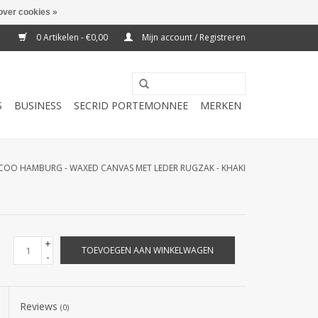
over cookies »
0 Artikelen - €0,00
Mijn account / Registreren
S
BUSINESS
SECRID PORTEMONNEE
MERKEN
COO HAMBURG - WAXED CANVAS MET LEDER RUGZAK - KHAKI
+
TOEVOEGEN AAN WINKELWAGEN
-
Reviews
(0)