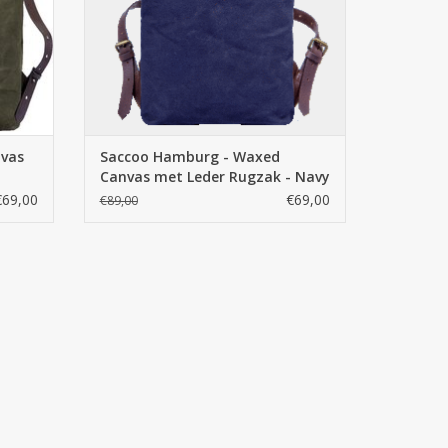
ledige garantie kunt u bij ons terecht.
nvas
Saccoo Hamburg - Waxed
Canvas met Leder Rugzak - Navy
€69,00
€69,00
€89,00