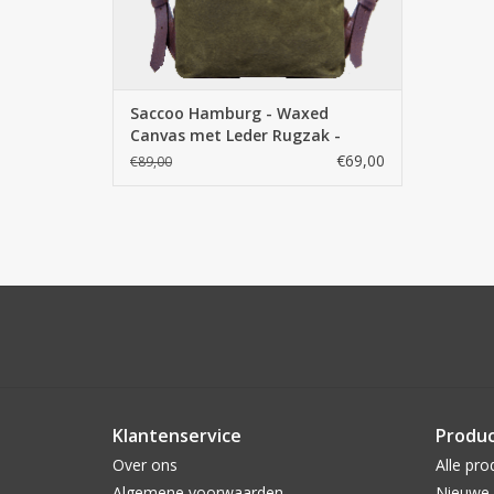
Saccoo Hamburg - Waxed
Canvas met Leder Rugzak -
Green
€69,00
€89,00
Klantenservice
Produ
Over ons
Alle pro
Algemene voorwaarden
Nieuwe 