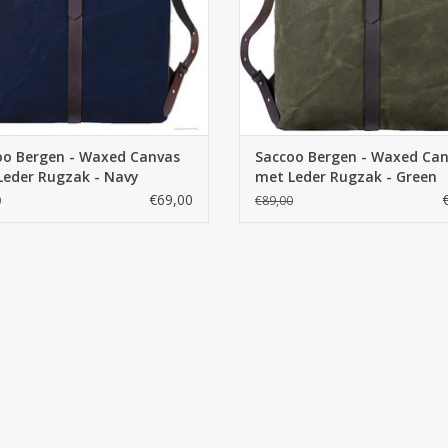
Fabrieksgarantie : 2 jaar
Wij zijn officieel dealer van Saccoo, voor de vol
oo Bergen - Waxed Canvas
Saccoo Bergen - Waxed Ca
Leder Rugzak - Navy
met Leder Rugzak - Green
€69,00
0
€89,00