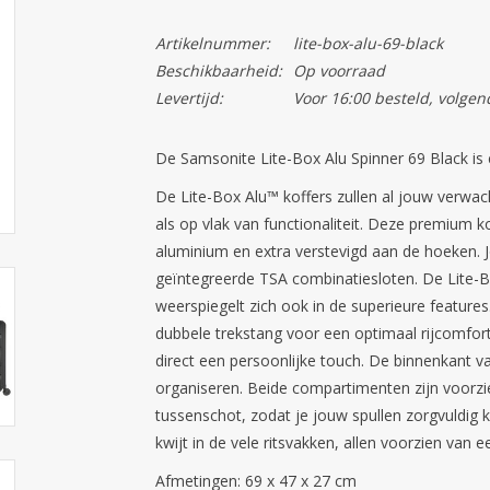
Artikelnummer:
lite-box-alu-69-black
Beschikbaarheid:
Op voorraad
Levertijd:
Voor 16:00 besteld, volgen
De Samsonite Lite-Box Alu Spinner 69 Black is e
De Lite-Box Alu™ koffers zullen al jouw verwach
als op vlak van functionaliteit. Deze premium 
aluminium en extra verstevigd aan de hoeken. J
geïntegreerde TSA combinatiesloten. De Lite-B
weerspiegelt zich ook in de superieure features
dubbele trekstang voor een optimaal rijcomfort
direct een persoonlijke touch. De binnenkant v
organiseren. Beide compartimenten zijn voorzi
tussenschot, zodat je jouw spullen zorgvuldig ka
kwijt in de vele ritsvakken, allen voorzien van e
Afmetingen: 69 x 47 x 27 cm