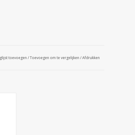
glijst toevoegen
/
Toevoegen om te vergelijken
/
Afdrukken
t van
ndeerd
eilige
 online
livery
GEN