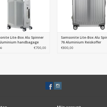
nite Lite-Box Alu Spinner
Samsonite Lite-Box Alu Spi
 Aluminium handbagage
76 Aluminium Reiskoffer
offer - Silver
€700,00
€800,00
00