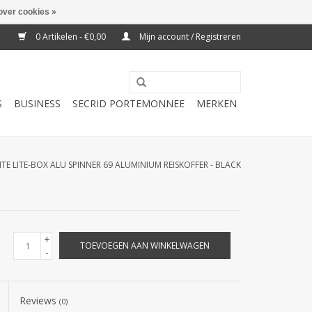
over cookies »
0 Artikelen - €0,00
Mijn account / Registreren
S
BUSINESS
SECRID PORTEMONNEE
MERKEN
TE LITE-BOX ALU SPINNER 69 ALUMINIUM REISKOFFER - BLACK
+
TOEVOEGEN AAN WINKELWAGEN
-
Reviews
(0)