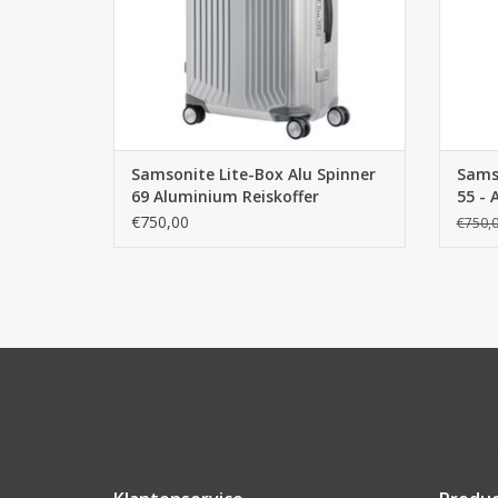
Samsonite Lite-Box Alu Spinner
Samso
69 Aluminium Reiskoffer
55 -
Reisk
€750,00
€750,