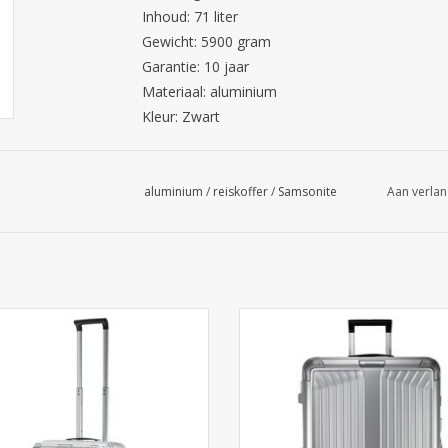
Inhoud: 71 liter
Gewicht: 5900 gram
Garantie: 10 jaar
Materiaal: aluminium
Kleur: Zwart
aluminium
/
reiskoffer
/
Samsonite
Aan verlan
 de Samsonite Lite-Box Alu Spinner
Aluminium reiskoffer grote maa
Silver. Luxe aluminium handbagage
Samsonite. Uw bagage zit gegara
ubbele TSA-sluiting. Nu bij Cargo
veilig opgeborgen in deze ultra v
Travelshop Arnhem.
sterke koffer. Winkel in Arnhem of
bestellen met GRATIS same day de
EVOEGEN AAN WINKELWAGEN
TOEVOEGEN AAN WINKELWA