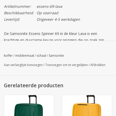
Artikelnummer:
essens-69-lava
Beschikbaarheid:
Op voorraad
Levertijd:
Ongeveer 4-5 werkdagen
De
Samsonite Essens Spinner 69
in de kleur
Lava
is een
krachtige en duurzame keuze voor reizigers die op zoek zijn
naar veiligheid en gebruiksgemak. Deze koffer, geproduceerd in
Europa, combineert een robuuste driepuntssluiting met
koffer
/
middenmaat
/
schaal
/
Samsonite
Samsonite's innovatieve
Recyclex™ Materiaal Technologie
. De
Aan verlanglijst toevoegen
/
Toevoegen om te vergelijken
/
Afdrukken
dieprode Lava-tint is niet alleen stijlvol, maar ook een
opvallende verschijning op de bagageband.
Gerelateerde producten
De
Samsonite Essens Spinner 69
in
Lava
is de ideale koffer voor
reizen van ongeveer één tot twee weken. Dit model vervangt de
traditionele rits door een uiterst veilig
driepuntssluitingssysteem
.
Dit zorgt voor een betere bescherming tegen diefstal en vocht,
terwijl de koffer zijn strakke, moderne vorm behoudt. De kleur