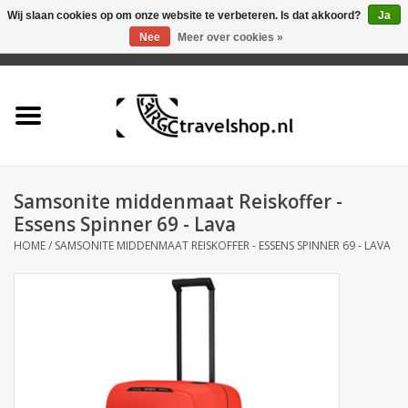
Wij slaan cookies op om onze website te verbeteren. Is dat akkoord?
Ja
Nee
Meer over cookies »
0 Artikelen - €0,00
Home
Aanbieding
Tas
Samsonite middenmaat Reiskoffer -
Essens Spinner 69 - Lava
Rugtas
HOME
/
SAMSONITE MIDDENMAAT REISKOFFER - ESSENS SPINNER 69 - LAVA
Koffer
Accessoires
Business