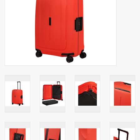
Secrid portemonnee
Merken