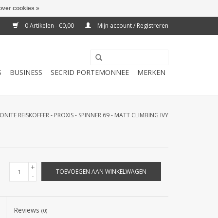
over cookies »
0 Artikelen - €0,00
Mijn account / Registreren
S
BUSINESS
SECRID PORTEMONNEE
MERKEN
NITE REISKOFFER - PROXIS - SPINNER 69 - MATT CLIMBING IVY
+
TOEVOEGEN AAN WINKELWAGEN
-
Reviews
(0)