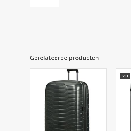
Gerelateerde producten
De Samsonite Proxis Spinner 81 in Matt
Samsoni
SALE
Climbing Ivy. Matte, zelfherstellende
86 
Roxkin™ koffer (124L). Nu bij Cargo
onbr
Travelshop Arnhem.
Wink
TOEVOEGEN AAN WINKELWAGEN
TO