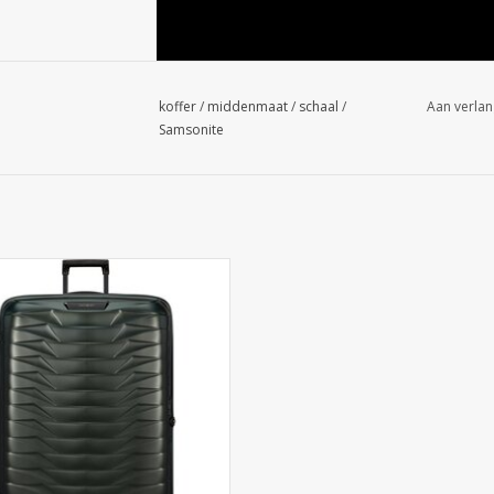
koffer
/
middenmaat
/
schaal
/
Aan verlan
Samsonite
te Reiskoffer - Proxis - XXL Spinner
- Matt Climbing Ivy. Superlichte
eekbare zeer grote maat koffer.
el in Arnhem of online bestellen
EVOEGEN AAN WINKELWAGEN