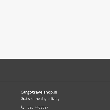
Cargotravelshop.nl
Gratis same day delivery
026-4458527