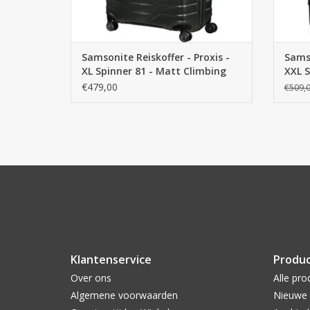
Samsonite Reiskoffer - Proxis -
Samso
XL Spinner 81 - Matt Climbing
XXL S
Ivy
Ivy
€479,00
€509,
Klantenservice
Produ
Over ons
Alle pro
Algemene voorwaarden
Nieuwe 