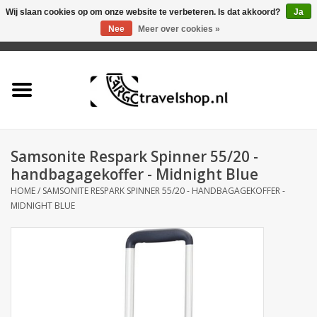
Wij slaan cookies op om onze website te verbeteren. Is dat akkoord?
Ja
Nee
Meer over cookies »
0 Artikelen - €0,00
Home
Aanbieding
Tas
Samsonite Respark Spinner 55/20 -
handbagagekoffer - Midnight Blue
Rugtas
HOME
/
SAMSONITE RESPARK SPINNER 55/20 - HANDBAGAGEKOFFER -
MIDNIGHT BLUE
Koffer
Accessoires
Business