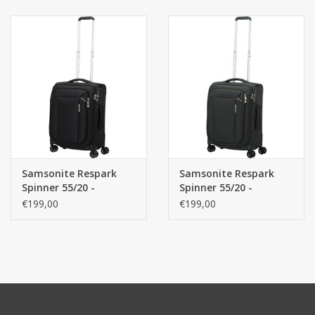
handbagagekoffer
handbagagekoffer
Samsonite Respark
Samsonite Respark
Spinner 55/20 -
Spinner 55/20 -
handbagagekoffer -
handbagagekoffer -
€199,00
€199,00
Black
Forest Green