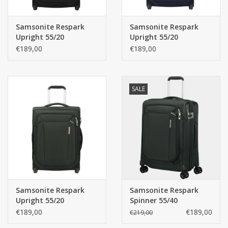
handvaten (zowel boven- als op de zijkant, vast TSA slot,
pakriemen met smart fix buckle en uiteraard is de koffer lekker
Samsonite Respark
Samsonite Respark
licht.
Upright 55/20
Upright 55/20
uitbreidbaar - Zwart -
uitbreidbaar -
€189,00
€189,00
handbagagekoffer
Midnight Blue -
handbagagekoffer
5 jaar garantie.
SALE
Afmetingen: 55 cm x 40 cm x 20 cm
Inhoud: 43 liter
Gewicht: 2400 gram
Kleur: donkerblauw
Samsonite Respark
Samsonite Respark
Upright 55/20
Spinner 55/40
uitbreidbaar - Forest
uitbreidbaar - Forest
€189,00
€189,00
€219,00
Green -
Green -