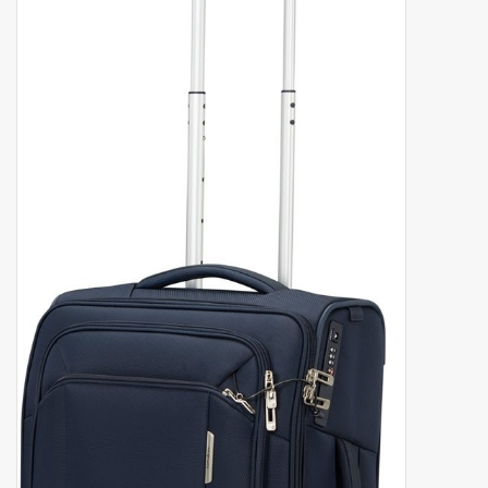
Secrid portemonnee
Merken