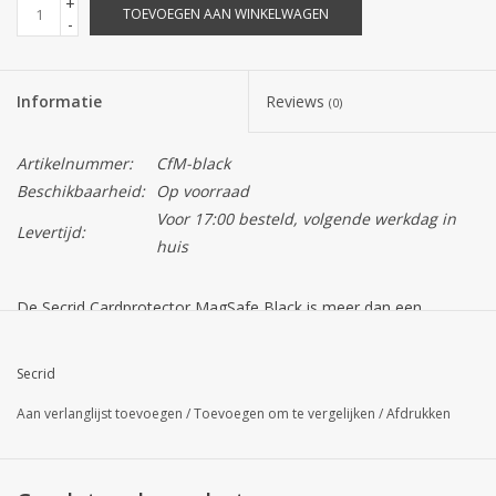
+
TOEVOEGEN AAN WINKELWAGEN
-
Informatie
Reviews
(0)
Artikelnummer:
CfM-black
Beschikbaarheid:
Op voorraad
Voor 17:00 besteld, volgende werkdag in
Levertijd:
huis
De
Secrid Cardprotector MagSafe Black
is meer dan een
gewone pasjeshouder; het is een minimalistische oplossing voor
wie zijn portemonnee en telefoon wil versmelten. Dankzij de
Secrid
krachtige ingebouwde magneten klik je de protector eenvoudig
Aan verlanglijst toevoegen
/
Toevoegen om te vergelijken
/
Afdrukken
op de achterzijde van een iPhone (vanaf serie 12) of een
MagSafe-geschikt hoesje. De diepzwarte afwerking geeft het
een strakke, tech-georiënteerde look die bij elke outfit en