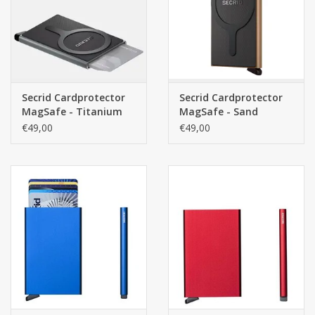
protector verschuift of krassen maakt op je telefoon.
Nederlands Design en Duurzaamheid
De Cardprotector MagSafe wordt met dezelfde zorg en precisie
geproduceerd als de klassieke modellen. Het aluminium is
duurzaam en beschermt je passen tegen buigen of breken in je
Secrid Cardprotector
Secrid Cardprotector
MagSafe - Titanium
MagSafe - Sand
broekzak. Bovendien vindt de assemblage plaats in sociale
€49,00
€49,00
werkplaatsen in Nederland, wat dit een verantwoorde keuze
maakt voor zowel mens als milieu.
Technische Specificaties
Merk:
Secrid
Model:
Cardprotector MagSafe
Kleur:
Black (Zwart)
Materiaal:
Geanodiseerd aluminium, magneten, siliconen
Capaciteit:
4 tot 6 passen
Compatibiliteit:
iPhone 12 en nieuwer (met MagSafe) of