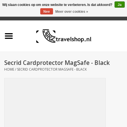
Wij slaan cookies op om onze website te verbeteren. Is dat akkoord?
Ja
Nee
Meer over cookies »
0 Artikelen - €0,00
Home
Aanbieding
Tas
Secrid Cardprotector MagSafe - Black
HOME
/
SECRID CARDPROTECTOR MAGSAFE - BLACK
Rugtas
Koffer
Accessoires
Business