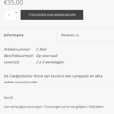
€35,00
+
TOEVOEGEN AAN WINKELWAGEN
-
Informatie
Reviews
(0)
Artikelnummer:
C-Red
Beschikbaarheid:
Op voorraad
Levertijd:
2 a 3 werkdagen
De Cardprotector Rood van Secrid is een compacte en ultra
veilige pasjeshouder.
De superdunne rode aluminium cardprotector bergt maximaal 6
Secrid
pasjes op. Met een handig knopje onderaan, schuift u met een
Aan verlanglijst toevoegen
/
Toevoegen om te vergelijken
/
Afdrukken
vingerbeweging de pasjes er mooi trapsgewijs uit. De kaarten