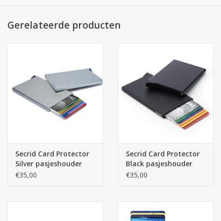
zitten hier veilig in opgeborgen tegen het beschadigen, maar
ook tegen het zogenaamde 'skimmen' van de pasjes.
Gerelateerde producten
De Secrid wallets worden ontworpen en geproduceerd in
Nederland, waardoor de kwaliteit, arbeidsomstandigheden en
zorg voor het milieu goed geregeld zijn.
Afmetingen: 10.2 x 6.3 x 0.8 cm
Materiaal: aluminium
Kleur: rood
Secrid Card Protector
Secrid Card Protector
Silver pasjeshouder
Black pasjeshouder
€35,00
€35,00