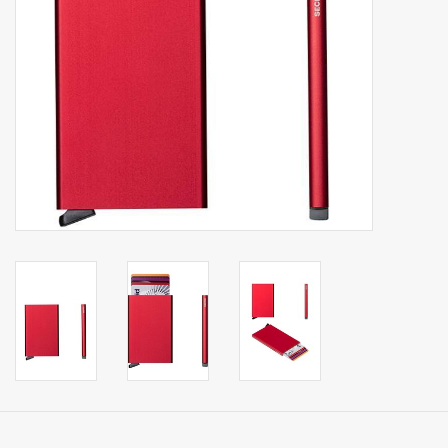
Secrid portemonnee
Merken