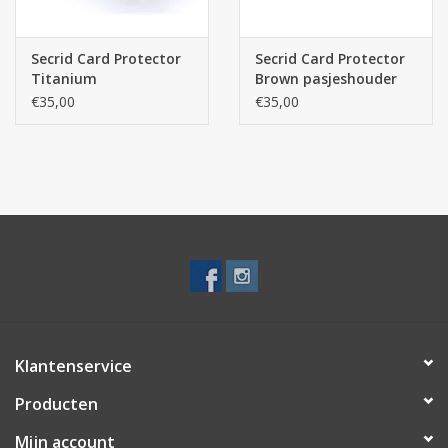
Secrid Card Protector
Secrid Card Protector
Titanium
Brown pasjeshouder
pasjeshouder
€35,00
€35,00
Klantenservice
Producten
Mijn account