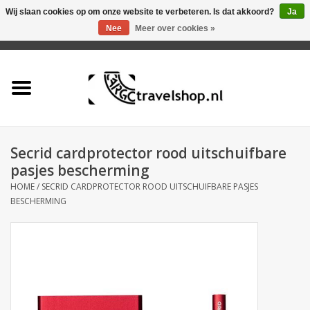
Wij slaan cookies op om onze website te verbeteren. Is dat akkoord?
Ja
Nee
Meer over cookies »
0 Artikelen - €0,00
Home
Aanbieding
Tas
Secrid cardprotector rood uitschuifbare
pasjes bescherming
Rugtas
HOME
/
SECRID CARDPROTECTOR ROOD UITSCHUIFBARE PASJES
BESCHERMING
Koffer
Accessoires
Business