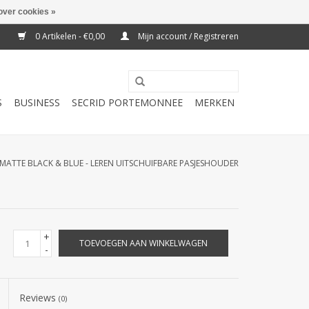
over cookies »
0 Artikelen - €0,00
Mijn account / Registreren
S
BUSINESS
SECRID PORTEMONNEE
MERKEN
 MATTE BLACK & BLUE - LEREN UITSCHUIFBARE PASJESHOUDER
+
TOEVOEGEN AAN WINKELWAGEN
-
Reviews
(0)