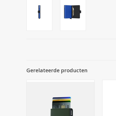
Gerelateerde producten
Uitschuifbare pasjeshouder bescherming
Uitsch
in portemonnee vorm. Met aluminium
in p
tegen skimmen. Nederlands RFID safe
tege
Matte Green Black. Winkel in Arnhem of
Matte
online bestellen met GRATIS same day
best
delivery
TO