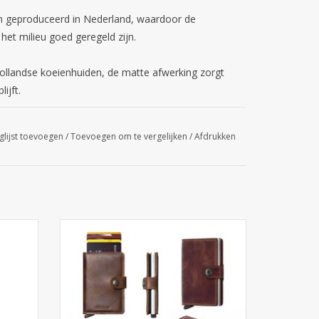
 geproduceerd in Nederland, waardoor de
het milieu goed geregeld zijn.
Hollandse koeienhuiden, de matte afwerking zorgt
ijft.
glijst toevoegen
/
Toevoegen om te vergelijken
/
Afdrukken
herming
De Secrid Miniwallet Vintage Brown.
inium
Compacte leren portemonnee met RFID-
 safe
bescherming en gepatenteerd
hem of
schuifsysteem. Nu bij Cargo Travelshop
me day
Arnhem.
TOEVOEGEN AAN WINKELWAGEN