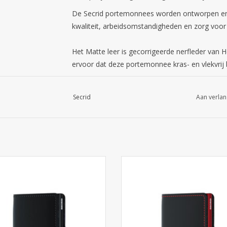
De Secrid portemonnees worden ontworpen en
kwaliteit, arbeidsomstandigheden en zorg voor 
Het Matte leer is gecorrigeerde nerfleder van 
ervoor dat deze portemonnee kras- en vlekvrij bl
Secrid
Aan verlan
Afmetingen: 10.2 x 6.5 x 2.1 cm
Materiaal: leer
Kleur: zwart en blauw
uifbare pasjeshouder bescherming
Uitschuifbare pasjeshouder besc
ortemonnee vorm. Met aluminium
in portemonnee vorm. Met alum
n skimmen. Nederlands RFID safe
tegen skimmen. Nederlands RFID
 Black Winkel in Arnhem of online
Matte Black & Red. Winkel in Arn
ellen met GRATIS snelle levering
online bestellen met GRATIS sa
delivery
EVOEGEN AAN WINKELWAGEN