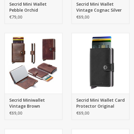
briefgeld, bonnetjes, etc.
Secrid Mini Wallet
Secrid Mini Wallet
Pebble Orchid
Vintage Cognac Silver
De Secrid portemonnees worden ontworpen en geproduceerd
pasjeshouder
pasjeshouder
€79,00
€69,00
portemonnee
in Nederland, waardoor de kwaliteit, arbeidsomstandigheden en
zorg voor het milieu goed geregeld zijn.
Generfd Leer met een ‘pebble’ structuur. Geïnspireerd op
designerkleding: Pebble is onmiskenbaar stijlvol.
Afmetingen: 10.2 x 6.5 x 2.1 cm
Materiaal: leer
Kleur: cappuccino
Secrid Miniwallet
Secrid Mini Wallet Card
Vintage Brown
Protector Original
Black
€69,00
€69,00