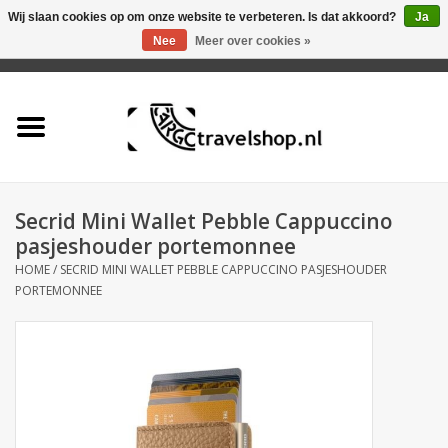
Wij slaan cookies op om onze website te verbeteren. Is dat akkoord?
Ja
Nee
Meer over cookies »
0 Artikelen - €0,00
Home
Aanbieding
Tas
Secrid Mini Wallet Pebble Cappuccino
pasjeshouder portemonnee
Rugtas
HOME
/
SECRID MINI WALLET PEBBLE CAPPUCCINO PASJESHOUDER
PORTEMONNEE
Koffer
Accessoires
Business