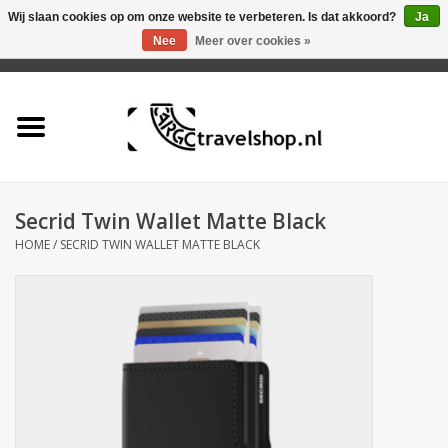
Wij slaan cookies op om onze website te verbeteren. Is dat akkoord?
Ja
Nee
Meer over cookies »
0 Artikelen - €0,00
Home
Aanbieding
Tas
Secrid Twin Wallet Matte Black
HOME
/
SECRID TWIN WALLET MATTE BLACK
Rugtas
Koffer
Accessoires
Business