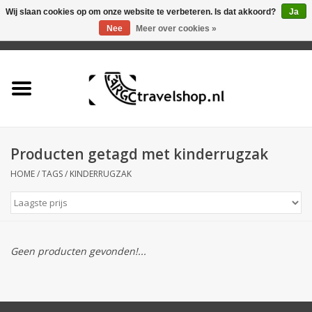
Wij slaan cookies op om onze website te verbeteren. Is dat akkoord?
Ja
Nee
Meer over cookies »
0 Artikelen - €0,00
Home
Aanbieding
Tas
Producten getagd met kinderrugzak
HOME
/
TAGS
/
KINDERRUGZAK
Rugtas
Koffer
Geen producten gevonden!...
Accessoires
Business