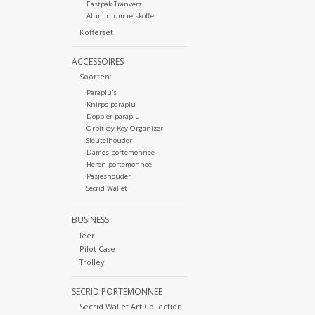
Eastpak Tranverz
Aluminium reiskoffer
Kofferset
ACCESSOIRES
Soorten:
Paraplu's
Knirps paraplu
Doppler paraplu
Orbitkey Key Organizer
Sleutelhouder
Dames portemonnee
Heren portemonnee
Pasjeshouder
Secrid Wallet
BUSINESS
leer
Pilot Case
Trolley
SECRID PORTEMONNEE
Secrid Wallet Art Collection