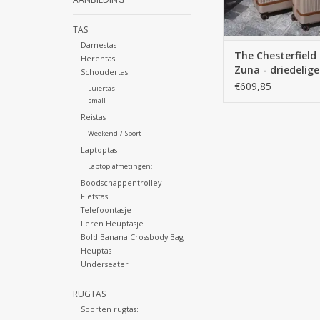
TAS
Damestas
The Chesterfield
Herentas
Zuna - driedelige
Schoudertas
polycarbonaat ko
€609,85
Luiertas
- Champagne
small
Reistas
Weekend / Sport
Laptoptas
Laptop afmetingen:
Boodschappentrolley
Fietstas
Telefoontasje
Leren Heuptasje
Bold Banana Crossbody Bag
Heuptas
Underseater
RUGTAS
Soorten rugtas: