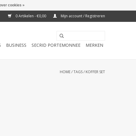
over cookies »
0 Artikelen - €0,00
Mijn account / Registreren
S
BUSINESS
SECRID PORTEMONNEE
MERKEN
HOME
/
TAGS
/
KOFFER SET