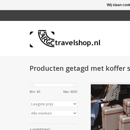
Wij slaan coo
Producten getagd met koffer 
Luxe 3-delige koffers
Champagne. Licht
Min: €
0
Max: €
650
polycarbonaat met
details en TSA-slot. N
Travelshop Ar
TOEVOEGEN AAN WI
AANBIEDING