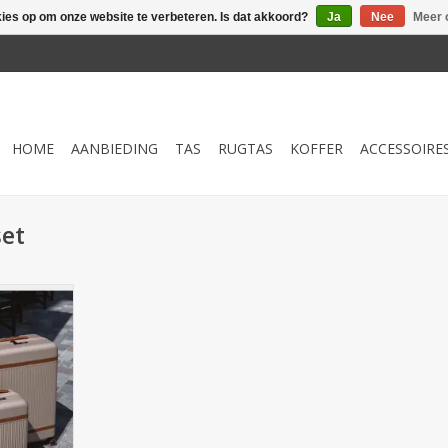
kies op om onze website te verbeteren. Is dat akkoord?
Ja
Nee
Meer 
HOME
AANBIEDING
TAS
RUGTAS
KOFFER
ACCESSOIRE
set
et Zuna in
gewicht
 lederen
u bij Cargo
nhem.
NKELWAGEN