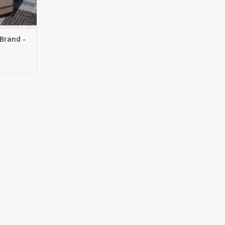
 Brand -
fferset