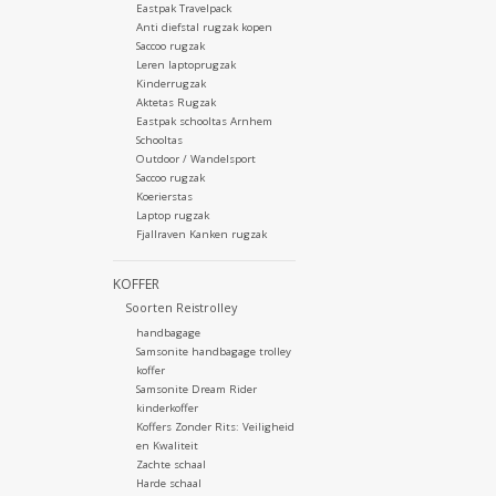
Eastpak Travelpack
Anti diefstal rugzak kopen
Saccoo rugzak
Leren laptoprugzak
Kinderrugzak
Aktetas Rugzak
Eastpak schooltas Arnhem
Schooltas
Outdoor / Wandelsport
Saccoo rugzak
Koerierstas
Laptop rugzak
Fjallraven Kanken rugzak
KOFFER
Soorten Reistrolley
handbagage
Samsonite handbagage trolley
koffer
Samsonite Dream Rider
kinderkoffer
Koffers Zonder Rits: Veiligheid
en Kwaliteit
Zachte schaal
Harde schaal