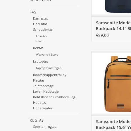
TAS
Damestas
Samsonite Mode
Herentas
Backpack 14.1" B
Schoudertas
€89,00
Luiertas
small
Reistas
Ontdek de Samsonit
Weekend / Sport
Backpack 15.6" Yello
Laptoptas
Travelshop Arnhem. Li
Laptop afmetingen:
duurzaam, waterbes
Boodschappentrolley
ideaal voor zakelijk
Fietstas
Telefoontasje
TOEVOEGEN AAN WI
Leren Heuptasje
Bold Banana Crossbody Bag
Heuptas
Underseater
RUGTAS
Samsonite Mode
Soorten rugtas:
Backpack 15.6" Y