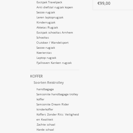
Duurzame zakeli
€99,00
Eastpak Travelpack
laptoprugzak
Anti diefstal rugzak kopen
Saccoo rugzak
Leren laptoprugzak
Kinderrugzak
Aktetas Rugzak
Eastpak schooltas Arnhem
Schooltas
Outdoor / Wandelsport
Saccoo rugzak
Koerierstas
Laptop rugzak
Fjallraven Kanken rugzak
KOFFER
Soorten Reistrolley
handbagage
Samsonite handbagage trolley
koffer
Samsonite Dream Rider
kinderkoffer
Koffers Zonder Rits: Veiligheid
en Kwaliteit
Zachte schaal
Harde schaal