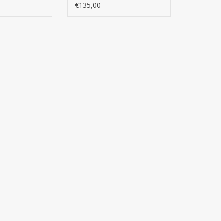
elijke
– Uitbreidbare zakelijke
€135,00
laptoprugzak