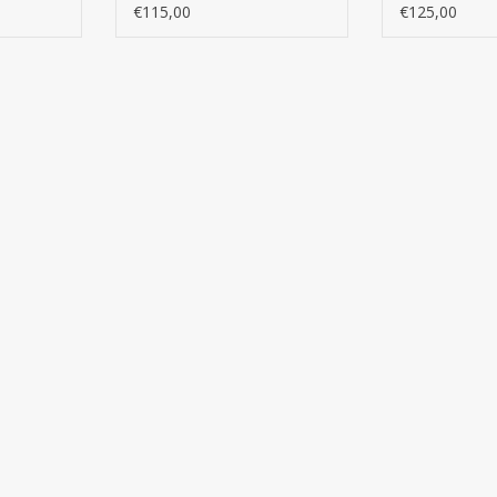
jke
Zakelijke laptoprugzak
Moderne zak
€115,00
€125,00
rugzak