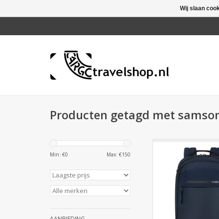
Wij slaan coo
Producten getagd met samsoni
Compacte Samsonit
Blue rugzak (16.5
Min: €
0
Max: €
150
gerecycled, waterbe
voorzien van 14.1" la
bij Cargo Travelshop
TOEVOEGEN AAN WI
AANBIEDING