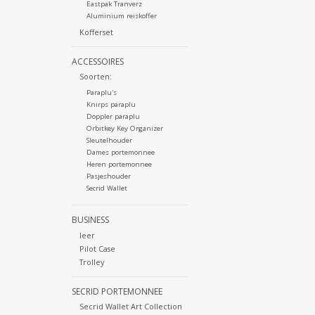
Eastpak Tranverz
Aluminium reiskoffer
Kofferset
ACCESSOIRES
Soorten:
Paraplu's
Knirps paraplu
Doppler paraplu
Orbitkey Key Organizer
Sleutelhouder
Dames portemonnee
Heren portemonnee
Pasjeshouder
Secrid Wallet
BUSINESS
leer
Pilot Case
Trolley
SECRID PORTEMONNEE
Secrid Wallet Art Collection