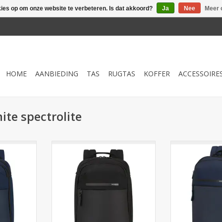
kies op om onze website te verbeteren. Is dat akkoord?
Ja
Nee
Meer 
HOME
AANBIEDING
TAS
RUGTAS
KOFFER
ACCESSOIRE
te spectrolite
e Moderny
Compacte Samsonite Moderny
Ontdek de Sam
L). 100%
rugzak (16.5L). 100% gerecycled,
Backpack 15.6"
stendig en
waterbestendig en voorzien van
Travelshop Arnh
ptopvak. Nu
14.1" laptopvak. Nu bij Cargo
duurzaam, wat
 in Arnhem.
Travelshop in Arnhem.
ideaal voor za
NKELWAGEN
TOEVOEGEN AAN WINKELWAGEN
TOEVOEGEN AA