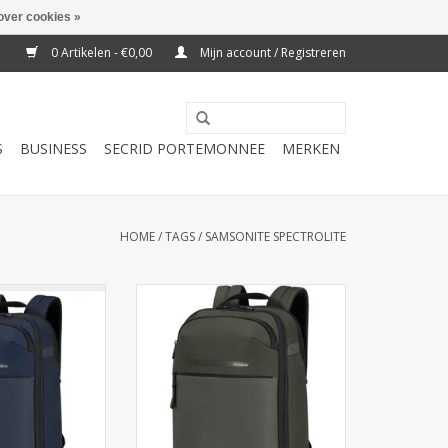
over cookies »
0 Artikelen - €0,00
Mijn account / Registreren
S
BUSINESS
SECRID PORTEMONNEE
MERKEN
HOME
/
TAGS
/
SAMSONITE SPECTROLITE
sonite Moderny
Ontdek de Samsonite Moderny
 Blue bij Cargo
Backpack 15.6" Green bij Cargo
em. Lichtgewicht,
Travelshop Arnhem. Lichtgewicht,
erbestendig en
duurzaam, waterbestendig en
kelijk gebruik.
ideaal voor zakelijk gebruik.
N WINKELWAGEN
TOEVOEGEN AAN WINKELWAGEN