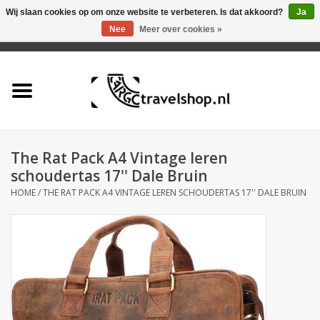
Wij slaan cookies op om onze website te verbeteren. Is dat akkoord?
Ja
Nee
Meer over cookies »
0 Artikelen - €0,00
Home
Aanbieding
Tas
The Rat Pack A4 Vintage leren
schoudertas 17'' Dale Bruin
Rugtas
HOME
/
THE RAT PACK A4 VINTAGE LEREN SCHOUDERTAS 17'' DALE BRUIN
Koffer
Accessoires
Business