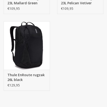
23L Mallard Green
23L Pelican Vetiver
grijs
€109,95
€109,95
Thule EnRoute rugzak
26L black
€129,95