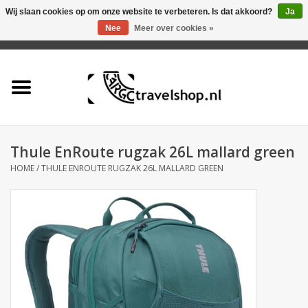
Wij slaan cookies op om onze website te verbeteren. Is dat akkoord?
Ja
Nee
Meer over cookies »
0 Artikelen - €0,00
Home
Aanbieding
Tas
Thule EnRoute rugzak 26L mallard green
HOME
/
THULE ENROUTE RUGZAK 26L MALLARD GREEN
Rugtas
Koffer
Accessoires
Business