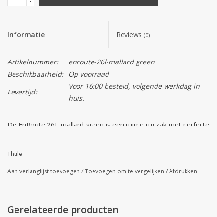
-
Informatie
Reviews
(0)
Artikelnummer:
enroute-26l-mallard green
Beschikbaarheid:
Op voorraad
Voor 16:00 besteld, volgende werkdag in
Levertijd:
huis.
De EnRoute 26L mallard green is een ruime rugzak met perfecte
opslagvoorzieningen voor een werkweek of weekend.
Deze mooie ruime tas beschikt over:
Thule
Verhoogde, speciale vakken voor het beschermen van een
Aan verlanglijst toevoegen
/
Toevoegen om te vergelijken
/
Afdrukken
laptop van maximaal 15,6 inch en een tablet van maximaal 10,5
inch
Beschermend vak biedt snelle toegang tot en bescherming
Gerelateerde producten
voor uw telefoon, zonnebril of andere kostbaarheden