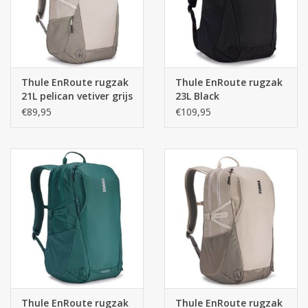
Gemaakt van bluesign® goedgekeurd 400D nylon met YKK
ritsen
Afmetingen: 47 cm x 29 cm x 28 cm
Thule EnRoute rugzak
Thule EnRoute rugzak
21L pelican vetiver grijs
23L Black
Inhoud: 26 liter
€89,95
€109,95
Materiaal: 330D nylon, 600d polyester
Kleur: groen
Thule EnRoute rugzak
Thule EnRoute rugzak