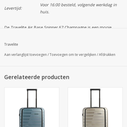
Voor 16:00 besteld, volgende werkdag in
Levertijd:
huis.
De Travelite Air Base Spinner 67 Champagne is een mooie
sterke lichte middenmaat reiskoffer, gemaakt van het
onbreekbare polypropyleen.
Travelite
Aan verlanglijst toevoegen
/
Toevoegen om te vergelijken
/
Afdrukken
Het polypropyleen materiaal staat bekend om zijn lichtheid,
maar toch oersterk, stootvast en onverwoestbaar.
Gerelateerde producten
Door de vier dubbele spinner wielen en de uitschuifbare
trekstang rijdt de trolley fijn met u mee. Uiteraard ook te dragen
het handvat.
De koffer wordt afgesloten met een goed diepgelegen intern
TSA slot, waarmee u zorgeloos kunt reizen op de Verenigde
Staten.