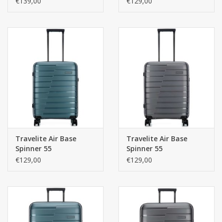
€139,00
€129,00
met voorvak -
Champagne
Antraciet
Travelite Air Base
Travelite Air Base
Spinner 55
Spinner 55
handbagagetrolley -
handbagagetrolley -
€129,00
€129,00
Ice Blue
Antraciet