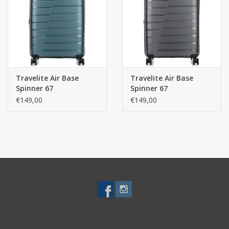
Travelite Air Base
Travelite Air Base
Spinner 67
Spinner 67
middenmaat reiskoffer
middenmaat reiskoffer
€149,00
€149,00
- Ice Blue
- Antraciet