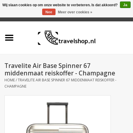
Wij slaan cookies op om onze website te verbeteren. Is dat akkoord?
Ja
Nee
Meer over cookies »
0 Artikelen - €0,00
Home
Aanbieding
Tas
Travelite Air Base Spinner 67
middenmaat reiskoffer - Champagne
Rugtas
HOME
/
TRAVELITE AIR BASE SPINNER 67 MIDDENMAAT REISKOFFER -
CHAMPAGNE
Koffer
Accessoires
Business