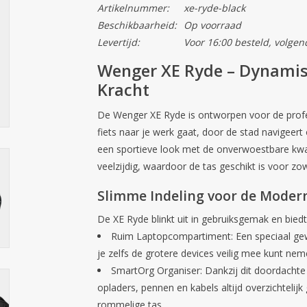
Artikelnummer:
xe-ryde-black
Beschikbaarheid:
Op voorraad
Levertijd:
Voor 16:00 besteld, volgen
Wenger XE Ryde – Dynamis
Kracht
De
Wenger XE Ryde
is ontworpen voor de profes
fiets naar je werk gaat, door de stad navigeer
een sportieve look met de onverwoestbare kwa
veelzijdig, waardoor de tas geschikt is voor zowe
Slimme Indeling voor de Mode
De XE Ryde blinkt uit in gebruiksgemak en biedt
Ruim Laptopcompartiment:
Een speciaal ge
je zelfs de grotere devices veilig mee kunt nem
SmartOrg Organiser:
Dankzij dit doordachte
opladers, pennen en kabels altijd overzichtelij
rommelige tas.