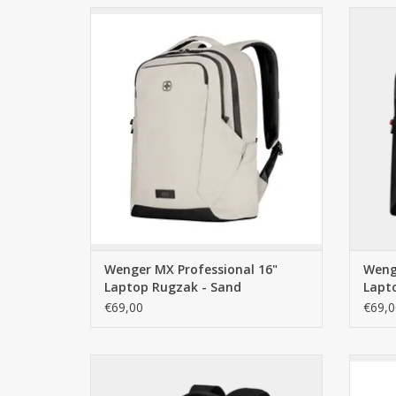
De Wenger MX Professional in Sand: de
De We
ultieme zakelijke rugzak voor een 16"
Grey M
laptop en 10" tablet. Waterafstotend en
voo
diefstalveilig. Nu bij Cargo in Arnhem.
Water
TOEVOEGEN AAN WINKELWAGEN
TO
Wenger MX Professional 16"
Weng
Laptop Rugzak - Sand
Lapt
€69,00
€69,0
De Wenger XE Professional in Black: een
De W
robuuste 15.6" laptop rugzak met
lapto