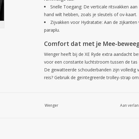
Snelle Toegang:
De verticale ritsvakken aan d
hand wilt hebben, zoals je sleutels of ov-kaart.
Zijvakken voor Hydratatie:
Aan de zijkanten 
paraplu.
Comfort dat met je Mee-bewee
Wenger heeft bij de XE Ryde extra aandacht b
voor een constante luchtstroom tussen de tas en
De gewatteerde schouderbanden zijn volledig v
reis? Gebruik de geïntegreerde trolley-strap om 
Technische Specificaties
Wenger
Aan verlan
Merk:
Wenger
Model:
XE Ryde
Kleur:
Black (Zwart)
Laptopformaat:
Tot 16 inch (41 cm)
Inhoud:
ca. 26 liter