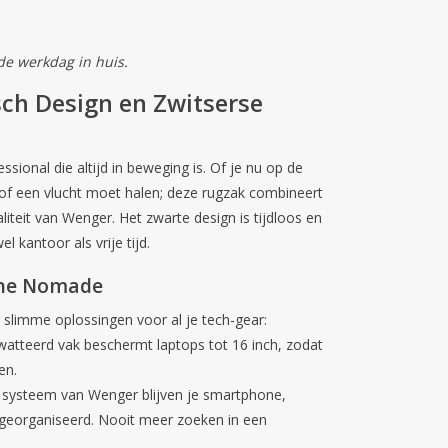
de werkdag in huis.
ch Design en Zwitserse
sional die altijd in beweging is. Of je nu op de
t of een vlucht moet halen; deze rugzak combineert
liteit van
Wenger
. Het zwarte design is tijdloos en
l kantoor als vrije tijd.
rne Nomade
 slimme oplossingen voor al je tech-gear:
watteerd vak beschermt laptops tot
16 inch
, zodat
en.
 systeem van Wenger blijven je smartphone,
k georganiseerd. Nooit meer zoeken in een