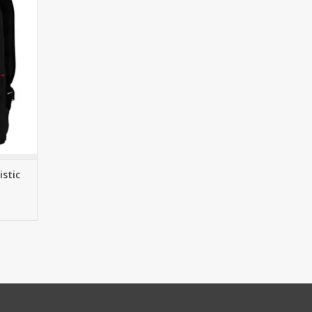
n. Nu
 Arnhem.
GEN
istic