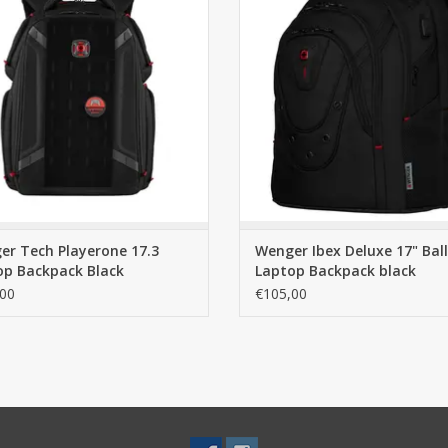
ptelefoonvak en USB-poort. Nu bij
onverwoestbaar ballistisch nylo
Cargo Travelshop Arnhem.
verkrijgbaar bij Cargo Travelshop
EVOEGEN AAN WINKELWAGEN
TOEVOEGEN AAN WINKELWA
er Tech Playerone 17.3
Wenger Ibex Deluxe 17" Ball
op Backpack Black
Laptop Backpack black
00
€105,00