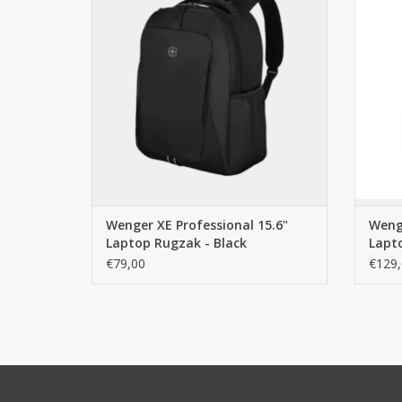
SmartOrg en tabletvak. De perfecte
Met ko
zakelijke rugzak bij Cargo Travelshop
Arnhem.
TO
TOEVOEGEN AAN WINKELWAGEN
Wenger XE Professional 15.6"
Weng
Laptop Rugzak - Black
Lapt
€79,00
€129,