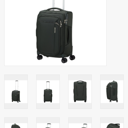
Secrid portemonnee
Merken