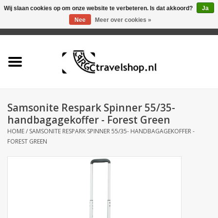
Wij slaan cookies op om onze website te verbeteren. Is dat akkoord?
Ja
Nee
Meer over cookies »
0 Artikelen - €0,00
Home
Aanbieding
Tas
Samsonite Respark Spinner 55/35-
handbagagekoffer - Forest Green
Rugtas
HOME
/
SAMSONITE RESPARK SPINNER 55/35- HANDBAGAGEKOFFER -
FOREST GREEN
Koffer
Accessoires
Business