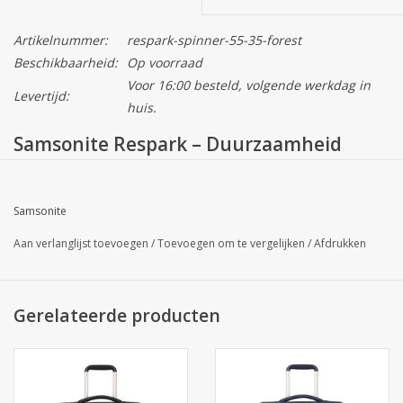
Artikelnummer:
respark-spinner-55-35-forest
Beschikbaarheid:
Op voorraad
Voor 16:00 besteld, volgende werkdag in
Levertijd:
huis.
Samsonite Respark – Duurzaamheid
Ontmoet Design
Samsonite
Met de
Samsonite Respark Spinner 55/35
kies je voor een koffer
Aan verlanglijst toevoegen
/
Toevoegen om te vergelijken
/
Afdrukken
met een missie. Deze collectie is ontworpen met een sterke
focus op duurzaamheid, zonder de iconische Samsonite-
kwaliteit uit het oog te verliezen. De diepe
Forest Green
kleur
Gerelateerde producten
geeft de koffer een luxe en tijdloze uitstraling die op elke
bagageband opvalt.
Groen Reizen met Recyclex™